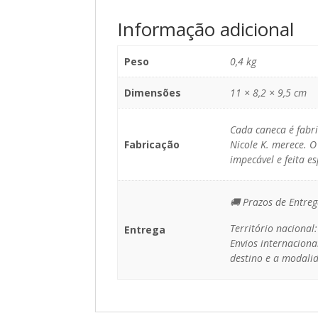
Informação adicional
Peso
0,4 kg
Dimensões
11 × 8,2 × 9,5 cm
Cada caneca é fabr
Fabricação
Nicole K. merece. O
impecável e feita e
🚚 Prazos de Entreg
Território nacional
Entrega
Envios internaciona
destino e a modalid