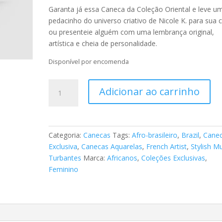
Garanta já essa Caneca da Coleção Oriental e leve u
pedacinho do universo criativo de Nicole K. para sua 
ou presenteie alguém com uma lembrança original,
artística e cheia de personalidade.
Disponível por encomenda
Caneca
Adicionar ao carrinho
-
Tema
Série
Turbantes
Categoria:
Canecas
Tags:
Afro-brasileiro
,
Brazil
,
Cane
15
Exclusiva
,
Canecas Aquarelas
,
French Artist
,
Stylish M
quantidade
Turbantes
Marca:
Africanos
,
Coleções Exclusivas
,
Feminino