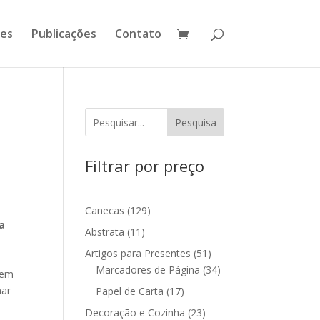
ões
Publicações
Contato
Pesquisa
Filtrar por preço
129
Canecas
129
a
produtos
11
Abstrata
11
produtos
51
Artigos para Presentes
51
produtos
34
Marcadores de Página
34
tem
produtos
mar
17
Papel de Carta
17
produtos
23
Decoração e Cozinha
23