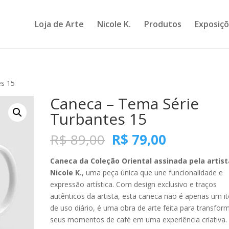
Loja de Arte
Nicole K.
Produtos
Exposiç
es 15
Caneca – Tema Série
Turbantes 15
O
O
R$
89,00
R$
79,00
preço
preço
original
atual
Caneca da Coleção Oriental assinada pela artist
era:
é:
Nicole K.
, uma peça única que une funcionalidade e
R$ 89,00.
R$ 79,00.
expressão artística. Com design exclusivo e traços
autênticos da artista, esta caneca não é apenas um i
de uso diário, é uma obra de arte feita para transfor
seus momentos de café em uma experiência criativa.