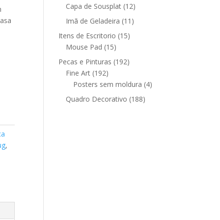
12
produtos
Capa de Sousplat
12
m
produtos
casa
11
Imã de Geladeira
11
produtos
15
Itens de Escritorio
15
15
produtos
Mouse Pad
15
produtos
192
Pecas e Pinturas
192
192
produtos
Fine Art
192
produtos
4
Posters sem moldura
4
produtos
188
Quadro Decorativo
188
produtos
ca
ug
,