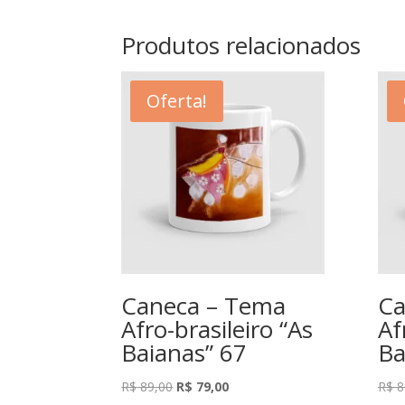
Produtos relacionados
Oferta!
Caneca – Tema
Ca
Afro-brasileiro “As
Af
Baianas” 67
Ba
O
O
R$
89,00
R$
79,00
R$
8