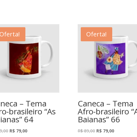
Oferta!
Oferta!
neca – Tema
Caneca – Tema
ro-brasileiro “As
Afro-brasileiro “
ianas” 64
Baianas” 66
O
O
O
O
9,00
R$
79,00
R$
89,00
R$
79,00