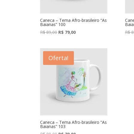
Caneca – Tema Afro-brasileiro “As
Cane
Baianas” 100
Baia
O
O
R$
89,00
R$
79,00
R$
8
preço
preço
original
atual
era:
é:
Oferta!
R$ 89,00.
R$ 79,00.
Caneca – Tema Afro-brasileiro “As
Baianas” 103
O
O