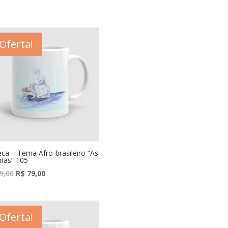
Oferta!
ca – Tema Afro-brasileiro “As
nas” 105
O
O
9,00
R$
79,00
preço
preço
original
atual
era:
é:
Oferta!
R$ 89,00.
R$ 79,00.