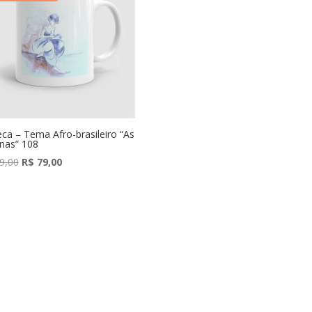
ca – Tema Afro-brasileiro “As
nas” 108
O
O
9,00
R$
79,00
preço
preço
original
atual
era:
é:
R$ 89,00.
R$ 79,00.