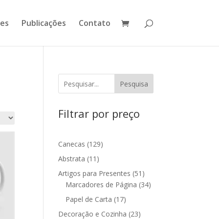
ões
Publicações
Contato
Pesquisa
Filtrar por preço
129
Canecas
129
produtos
11
Abstrata
11
produtos
51
Artigos para Presentes
51
produtos
34
Marcadores de Página
34
produtos
17
Papel de Carta
17
produtos
23
Decoração e Cozinha
23