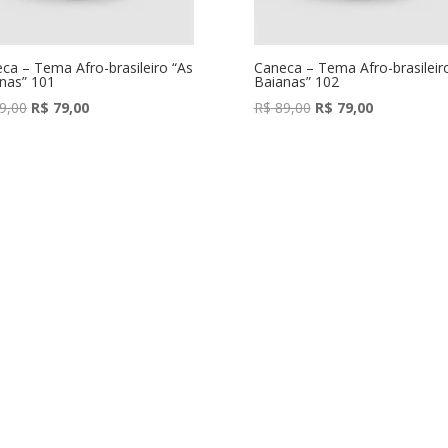
ca – Tema Afro-brasileiro “As
Caneca – Tema Afro-brasileir
nas” 101
Baianas” 102
O
O
O
O
9,00
R$
79,00
R$
89,00
R$
79,00
preço
preço
preço
preço
original
atual
original
atual
era:
é:
era:
é:
R$ 89,00.
R$ 79,00.
R$ 89,00.
R$ 79,00.