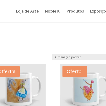
Loja de Arte
Nicole K.
Produtos
Exposiç
Oferta!
Oferta!