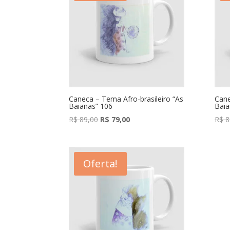
Caneca – Tema Afro-brasileiro “As
Cane
Baianas” 106
Baia
O
O
R$
89,00
R$
79,00
R$
8
preço
preço
original
atual
era:
é:
Oferta!
R$ 89,00.
R$ 79,00.