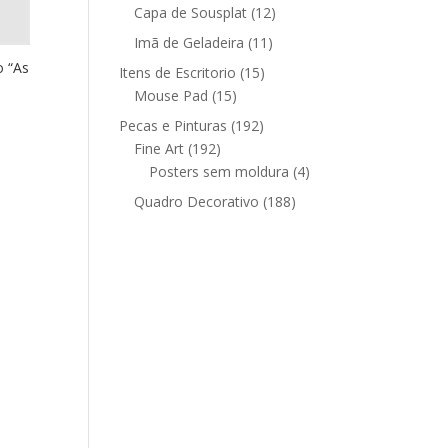
12
produtos
Capa de Sousplat
12
produtos
11
Imã de Geladeira
11
produtos
o “As
15
Itens de Escritorio
15
15
produtos
Mouse Pad
15
produtos
192
Pecas e Pinturas
192
192
produtos
Fine Art
192
produtos
4
Posters sem moldura
4
produtos
188
Quadro Decorativo
188
produtos