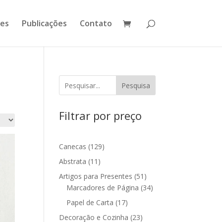
ões
Publicações
Contato
Pesquisa
Filtrar por preço
129
Canecas
129
produtos
11
Abstrata
11
produtos
51
Artigos para Presentes
51
produtos
34
Marcadores de Página
34
produtos
17
Papel de Carta
17
produtos
23
Decoração e Cozinha
23