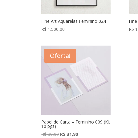
Fine Art Aquarelas Feminino 024
Fine
R$
1.500,00
R$
1
Oferta!
Papel de Carta – Feminino 009 (Kit
10 pgs)
O
O
R$
39,90
R$
31,90