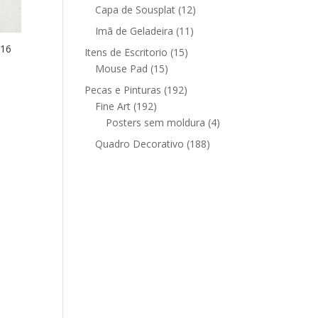
12
produtos
Capa de Sousplat
12
produtos
11
Imã de Geladeira
11
produtos
016
15
Itens de Escritorio
15
15
produtos
Mouse Pad
15
produtos
192
Pecas e Pinturas
192
192
produtos
Fine Art
192
produtos
4
Posters sem moldura
4
produtos
188
Quadro Decorativo
188
produtos