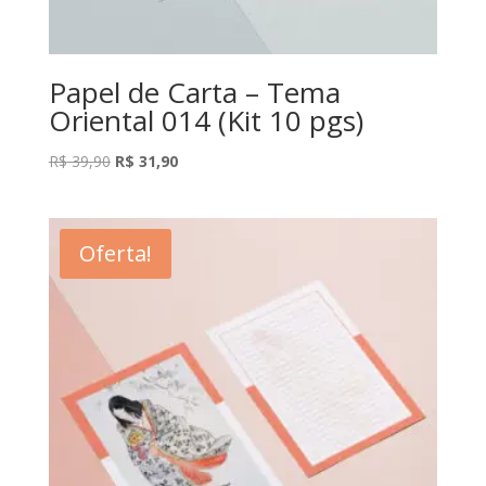
Papel de Carta – Tema
Oriental 014 (Kit 10 pgs)
O
O
R$
39,90
R$
31,90
preço
preço
original
atual
era:
é:
Oferta!
R$ 39,90.
R$ 31,90.