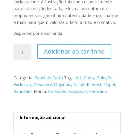
exclusividade. A ilustração foi criada especialmente
para esta edição limitada, e leva a assinatura da
própria artista, garantindo autenticidade e um charme
a mais para quem valoriza o feito à mão e o criativo.
Disponível por encomenda
Papel
Adicionar ao carrinho
de
Carta
-
Feminino
Categoria:
Papel de Carta
Tags:
Art
,
Carta
,
Coleção
009
Exclusiva
,
Desenhos Originais
,
Nicole K. Artist
,
Papel
,
(Kit
Raridades
Marca:
Coleções Exclusivas
,
Feminino
10
pgs)
quantidade
Informação adicional