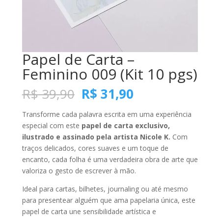
Papel de Carta –
Feminino 009 (Kit 10 pgs)
O
O
R$
39,90
R$
31,90
preço
preço
original
atual
Transforme cada palavra escrita em uma experiência
era:
é:
especial com este
papel de carta exclusivo,
R$ 39,90.
R$ 31,90.
ilustrado e assinado pela artista Nicole K.
Com
traços delicados, cores suaves e um toque de
encanto, cada folha é uma verdadeira obra de arte que
valoriza o gesto de escrever à mão.
Ideal para cartas, bilhetes, journaling ou até mesmo
para presentear alguém que ama papelaria única, este
papel de carta une sensibilidade artística e