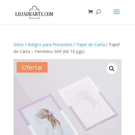
Início
/
Artigos para Presentes
/
Papel de Carta
/ Papel
de Carta – Feminino 009 (Kit 10 pgs)
Oferta!