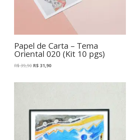
Papel de Carta – Tema
Oriental 020 (Kit 10 pgs)
O
O
R$
39,90
R$
31,90
preço
preço
original
atual
era:
é:
R$ 39,90.
R$ 31,90.