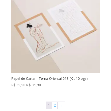
Papel de Carta – Tema Oriental 013 (Kit 10 pgs)
O
O
R$
39,90
R$
31,90
preço
preço
original
atual
era:
é:
1
2
→
R$ 39,90.
R$ 31,90.