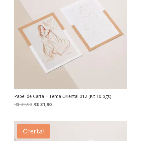
Papel de Carta – Tema Oriental 012 (Kit 10 pgs)
O
O
R$
39,90
R$
31,90
preço
preço
original
atual
era:
é:
Oferta!
R$ 39,90.
R$ 31,90.