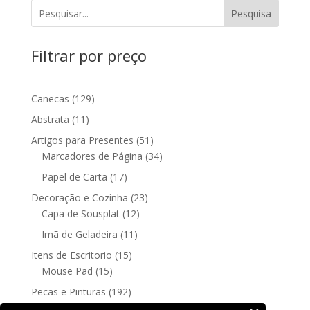
Pesquisa
Filtrar por preço
129
Canecas
129
produtos
11
Abstrata
11
produtos
51
Artigos para Presentes
51
produtos
34
Marcadores de Página
34
produtos
17
Papel de Carta
17
produtos
23
Decoração e Cozinha
23
12
produtos
Capa de Sousplat
12
produtos
11
Imã de Geladeira
11
produtos
15
Itens de Escritorio
15
15
produtos
Mouse Pad
15
produtos
192
Pecas e Pinturas
192
192
produtos
Fine Art
192