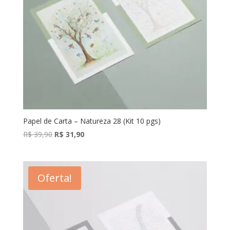
Papel de Carta – Natureza 28 (Kit 10 pgs)
O
O
R$
39,90
R$
31,90
preço
preço
original
atual
era:
é:
Oferta!
R$ 39,90.
R$ 31,90.