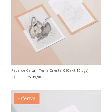
Papel de Carta – Tema Oriental 010 (Kit 10 pgs)
O
O
R$
39,90
R$
31,90
preço
preço
original
atual
era:
é:
Oferta!
R$ 39,90.
R$ 31,90.