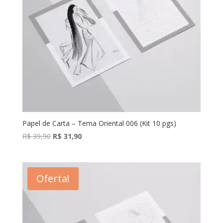
Papel de Carta – Tema Oriental 006 (Kit 10 pgs)
O
O
R$
39,90
R$
31,90
preço
preço
original
atual
era:
é:
Oferta!
R$ 39,90.
R$ 31,90.