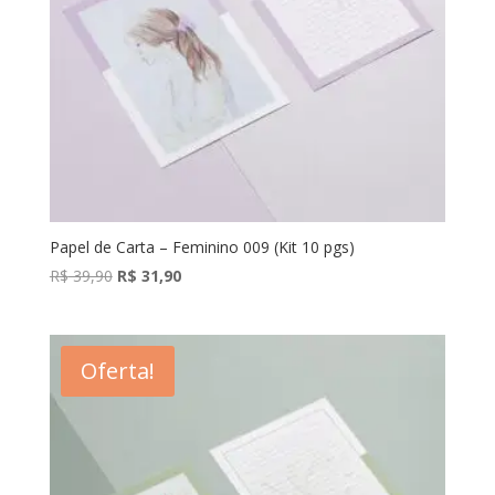
Papel de Carta – Feminino 009 (Kit 10 pgs)
O
O
R$
39,90
R$
31,90
preço
preço
original
atual
era:
é:
Oferta!
R$ 39,90.
R$ 31,90.