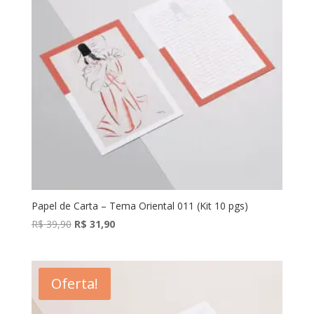
Papel de Carta – Tema Oriental 011 (Kit 10 pgs)
O
O
R$
39,90
R$
31,90
preço
preço
original
atual
era:
é:
Oferta!
R$ 39,90.
R$ 31,90.