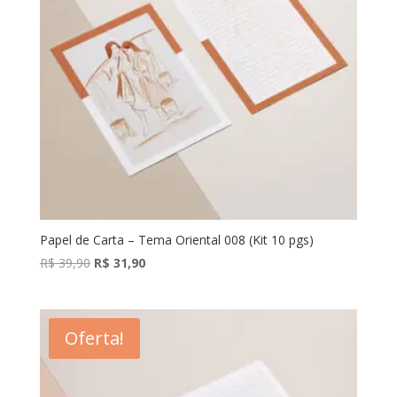
Papel de Carta – Tema Oriental 008 (Kit 10 pgs)
O
O
R$
39,90
R$
31,90
preço
preço
original
atual
era:
é:
Oferta!
R$ 39,90.
R$ 31,90.