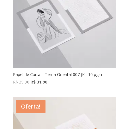
Papel de Carta – Tema Oriental 007 (Kit 10 pgs)
O
O
R$
39,90
R$
31,90
preço
preço
original
atual
era:
é:
Oferta!
R$ 39,90.
R$ 31,90.