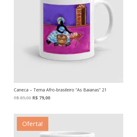
Caneca – Tema Afro-brasileiro “As Baianas” 21
O
O
R$
89,00
R$
79,00
preço
preço
original
atual
era:
é:
Oferta!
R$ 89,00.
R$ 79,00.