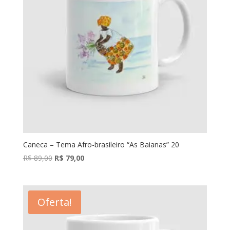
Caneca – Tema Afro-brasileiro “As Baianas” 20
O
O
R$
89,00
R$
79,00
preço
preço
original
atual
era:
é:
Oferta!
R$ 89,00.
R$ 79,00.