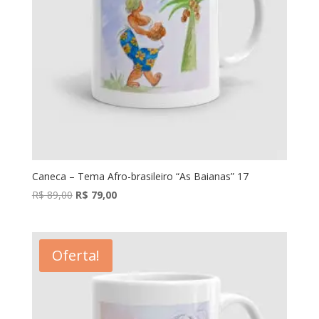
Caneca – Tema Afro-brasileiro “As Baianas” 17
O
O
R$
89,00
R$
79,00
preço
preço
original
atual
era:
é:
Oferta!
R$ 89,00.
R$ 79,00.