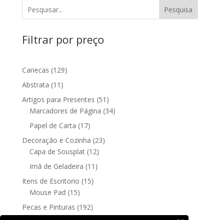
Pesquisa
Filtrar por preço
129
Canecas
129
produtos
11
Abstrata
11
produtos
51
Artigos para Presentes
51
produtos
34
Marcadores de Página
34
produtos
17
Papel de Carta
17
produtos
23
Decoração e Cozinha
23
12
produtos
Capa de Sousplat
12
produtos
11
Imã de Geladeira
11
produtos
15
Itens de Escritorio
15
15
produtos
Mouse Pad
15
produtos
192
Pecas e Pinturas
192
192
produtos
Fine Art
192