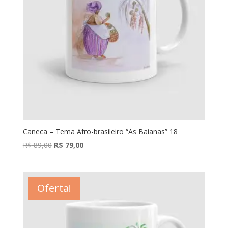
Caneca – Tema Afro-brasileiro “As Baianas” 18
O
O
R$
89,00
R$
79,00
preço
preço
original
atual
era:
é:
Oferta!
R$ 89,00.
R$ 79,00.