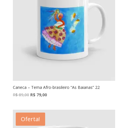
Caneca – Tema Afro-brasileiro “As Baianas” 22
O
O
R$
89,00
R$
79,00
preço
preço
original
atual
era:
é:
Oferta!
R$ 89,00.
R$ 79,00.