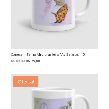
Caneca – Tema Afro-brasileiro “As Baianas” 15
O
O
R$
89,00
R$
79,00
preço
preço
original
atual
era:
é:
Oferta!
R$ 89,00.
R$ 79,00.