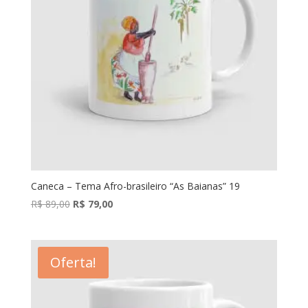
Caneca – Tema Afro-brasileiro “As Baianas” 19
O
O
R$
89,00
R$
79,00
preço
preço
original
atual
era:
é:
Oferta!
R$ 89,00.
R$ 79,00.