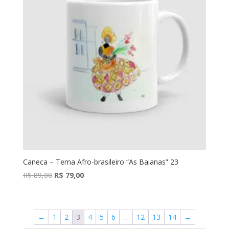
Caneca – Tema Afro-brasileiro “As Baianas” 23
O
O
R$
89,00
R$
79,00
preço
preço
original
atual
era:
é:
←
1
2
3
4
5
6
…
12
13
14
→
R$ 89,00.
R$ 79,00.