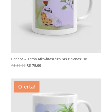
Caneca – Tema Afro-brasileiro “As Baianas” 16
O
O
R$
89,00
R$
79,00
preço
preço
original
atual
era:
é:
Oferta!
R$ 89,00.
R$ 79,00.