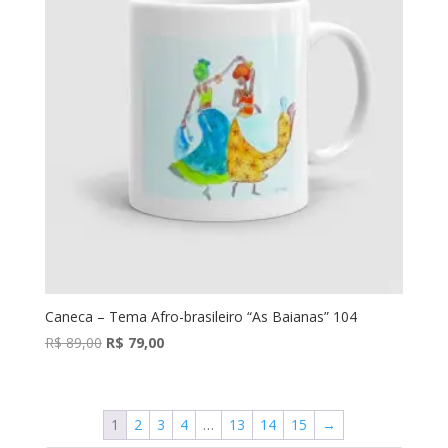
Caneca – Tema Afro-brasileiro “As Baianas” 104
O
O
R$
89,00
R$
79,00
preço
preço
original
atual
era:
é:
1
2
3
4
…
13
14
15
→
R$ 89,00.
R$ 79,00.