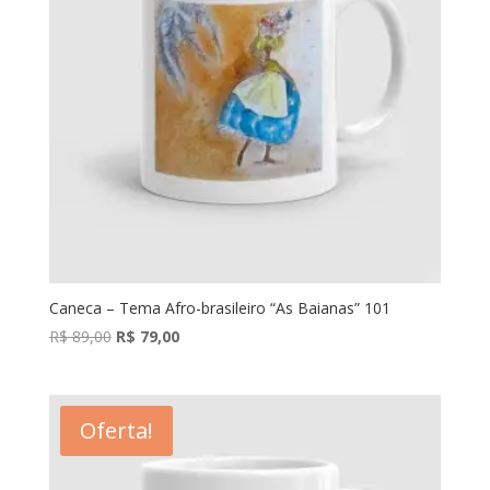
Caneca – Tema Afro-brasileiro “As Baianas” 101
O
O
R$
89,00
R$
79,00
preço
preço
original
atual
era:
é:
Oferta!
R$ 89,00.
R$ 79,00.