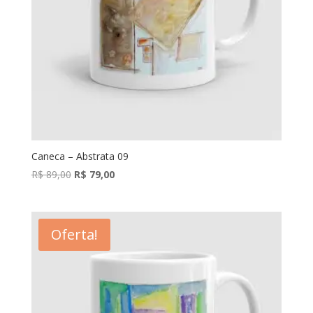
Caneca – Abstrata 09
O
O
R$
89,00
R$
79,00
preço
preço
original
atual
era:
é:
Oferta!
R$ 89,00.
R$ 79,00.