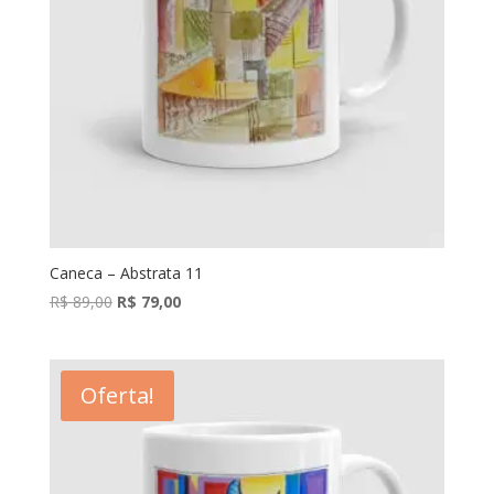
Caneca – Abstrata 11
O
O
R$
89,00
R$
79,00
preço
preço
original
atual
era:
é:
Oferta!
R$ 89,00.
R$ 79,00.