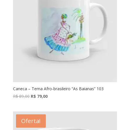
Caneca – Tema Afro-brasileiro “As Baianas” 103
O
O
R$
89,00
R$
79,00
preço
preço
original
atual
era:
é:
Oferta!
R$ 89,00.
R$ 79,00.