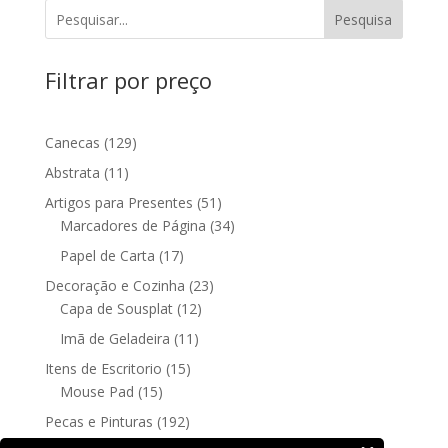
Pesquisa
Filtrar por preço
129
Canecas
129
produtos
11
Abstrata
11
produtos
51
Artigos para Presentes
51
produtos
34
Marcadores de Página
34
produtos
17
Papel de Carta
17
produtos
23
Decoração e Cozinha
23
12
produtos
Capa de Sousplat
12
produtos
11
Imã de Geladeira
11
produtos
15
Itens de Escritorio
15
15
produtos
Mouse Pad
15
produtos
192
Pecas e Pinturas
192
192
produtos
Fine Art
192