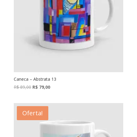
Caneca – Abstrata 13
O
O
R$
89,00
R$
79,00
preço
preço
original
atual
era:
é:
Oferta!
R$ 89,00.
R$ 79,00.