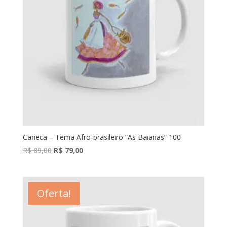
Caneca – Tema Afro-brasileiro “As Baianas” 100
O
O
R$
89,00
R$
79,00
preço
preço
original
atual
era:
é:
Oferta!
R$ 89,00.
R$ 79,00.