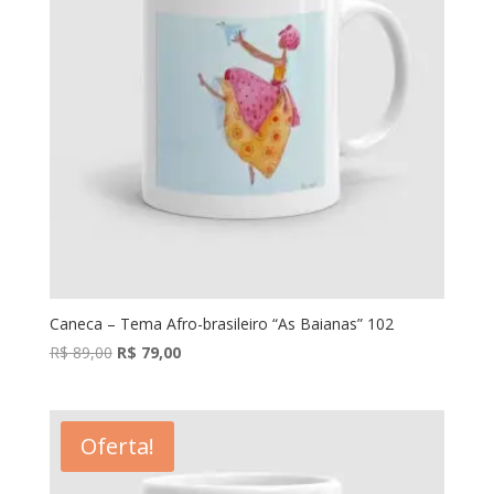
Caneca – Tema Afro-brasileiro “As Baianas” 102
O
O
R$
89,00
R$
79,00
preço
preço
original
atual
era:
é:
Oferta!
R$ 89,00.
R$ 79,00.