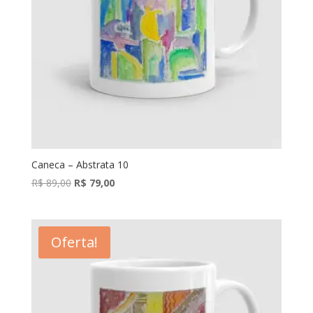
Caneca – Abstrata 10
O
O
R$
89,00
R$
79,00
preço
preço
original
atual
era:
é:
Oferta!
R$ 89,00.
R$ 79,00.