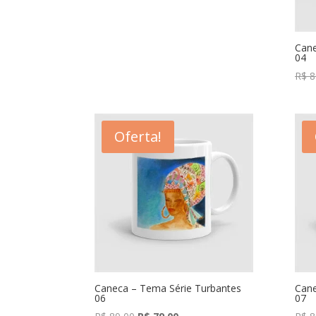
R$ 89,00.
R$ 79,00.
Cane
04
R$
8
Oferta!
Caneca – Tema Série Turbantes
Cane
06
07
O
O