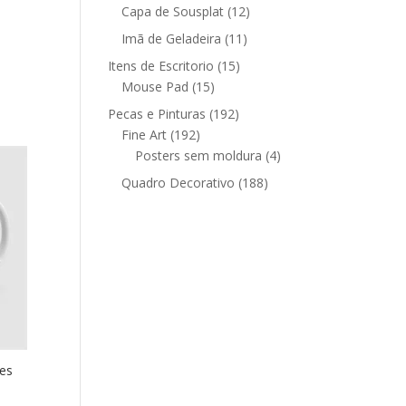
12
produtos
Capa de Sousplat
12
produtos
11
Imã de Geladeira
11
produtos
15
Itens de Escritorio
15
15
produtos
Mouse Pad
15
produtos
192
Pecas e Pinturas
192
192
produtos
Fine Art
192
produtos
4
Posters sem moldura
4
produtos
188
Quadro Decorativo
188
produtos
es