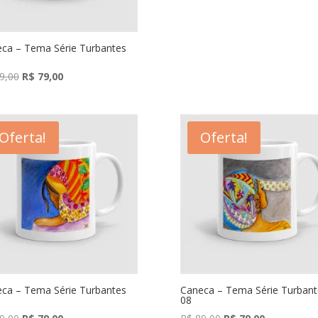
R$ 89,00.
R$ 79,00.
ca – Tema Série Turbantes
O
O
9,00
R$
79,00
preço
preço
original
atual
era:
é:
Oferta!
Oferta!
R$ 89,00.
R$ 79,00.
ca – Tema Série Turbantes
Caneca – Tema Série Turbant
08
O
O
O
O