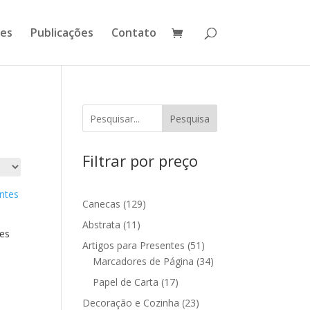
ões
Publicações
Contato
Pesquisa
Filtrar por preço
129
Canecas
129
produtos
11
Abstrata
11
es
produtos
51
Artigos para Presentes
51
produtos
34
Marcadores de Página
34
produtos
17
Papel de Carta
17
produtos
23
Decoração e Cozinha
23