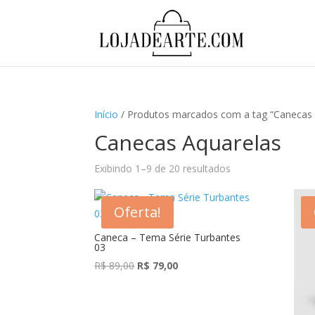
Início
/ Produtos marcados com a tag “Canecas 
Canecas Aquarelas
Exibindo 1–9 de 20 resultados
Oferta!
Caneca – Tema Série Turbantes
03
O
O
R$
89,00
R$
79,00
preço
preço
original
atual
era:
é: