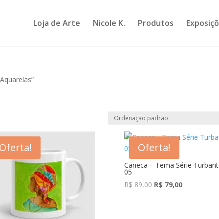
Loja de Arte
Nicole K.
Produtos
Exposiç
Aquarelas”
Oferta!
Oferta!
Caneca – Tema Série Turbant
05
O
O
R$
89,00
R$
79,00
preço
preço
original
atual
era:
é: