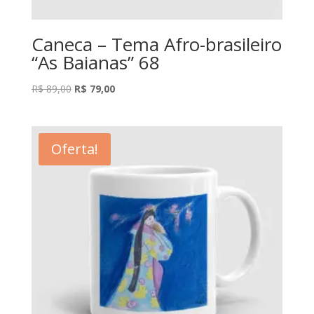
Caneca – Tema Afro-brasileiro
“As Baianas” 68
O
O
R$
89,00
R$
79,00
preço
preço
original
atual
era:
é:
Oferta!
R$ 89,00.
R$ 79,00.