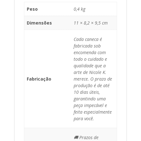
Peso
0,4 kg
Dimensões
11 × 8,2 × 9,5 cm
Cada caneca é
fabricada sob
encomenda com
todo o cuidado e
qualidade que a
arte de Nicole K.
Fabricação
merece. O prazo de
produção é de até
10 dias úteis,
garantindo uma
peça impecável e
feita especialmente
para você.
🚚 Prazos de