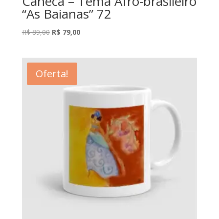
Caneca – Tema Afro-brasileiro
“As Baianas” 72
O
O
R$
89,00
R$
79,00
preço
preço
original
atual
era:
é:
Oferta!
R$ 89,00.
R$ 79,00.