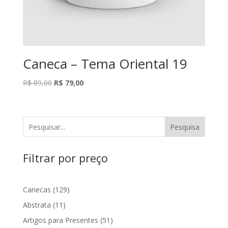
Caneca – Tema Oriental 19
O
O
R$
89,00
R$
79,00
preço
preço
original
atual
era:
é:
Pesquisa
R$ 89,00.
R$ 79,00.
Filtrar por preço
129
Canecas
129
produtos
11
Abstrata
11
produtos
51
Artigos para Presentes
51