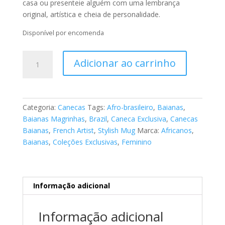
casa ou presenteie alguém com uma lembrança
original, artística e cheia de personalidade.
Disponível por encomenda
Caneca
Adicionar ao carrinho
-
Tema
Afro-
brasileiro
Categoria:
Canecas
Tags:
Afro-brasileiro
,
Baianas
,
"As
Baianas Magrinhas
,
Brazil
,
Caneca Exclusiva
,
Canecas
Baianas"
Baianas
,
French Artist
,
Stylish Mug
Marca:
Africanos
,
52
Baianas
,
Coleções Exclusivas
,
Feminino
quantidade
Informação adicional
Informação adicional