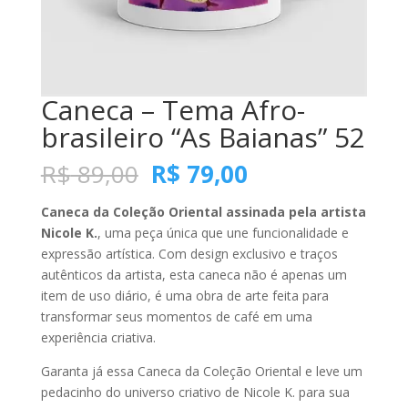
Caneca – Tema Afro-
brasileiro “As Baianas” 52
O
O
R$
89,00
R$
79,00
preço
preço
original
atual
Caneca da Coleção Oriental assinada pela artista
era:
é:
Nicole K.
, uma peça única que une funcionalidade e
R$ 89,00.
R$ 79,00.
expressão artística. Com design exclusivo e traços
autênticos da artista, esta caneca não é apenas um
item de uso diário, é uma obra de arte feita para
transformar seus momentos de café em uma
experiência criativa.
Garanta já essa Caneca da Coleção Oriental e leve um
pedacinho do universo criativo de Nicole K. para sua