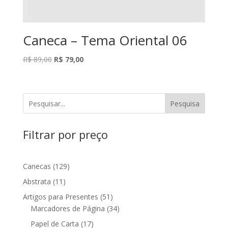
Caneca – Tema Oriental 06
O
O
R$
89,00
R$
79,00
preço
preço
original
atual
era:
é:
Pesquisa
R$ 89,00.
R$ 79,00.
Filtrar por preço
129
Canecas
129
produtos
11
Abstrata
11
produtos
51
Artigos para Presentes
51
produtos
34
Marcadores de Página
34
produtos
17
Papel de Carta
17