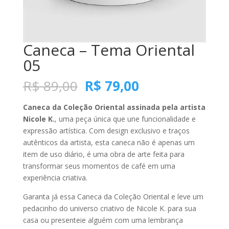
Caneca – Tema Oriental
05
O
O
R$
89,00
R$
79,00
preço
preço
original
atual
Caneca da Coleção Oriental assinada pela artista
era:
é:
Nicole K.
, uma peça única que une funcionalidade e
R$ 89,00.
R$ 79,00.
expressão artística. Com design exclusivo e traços
autênticos da artista, esta caneca não é apenas um
item de uso diário, é uma obra de arte feita para
transformar seus momentos de café em uma
experiência criativa.
Garanta já essa Caneca da Coleção Oriental e leve um
pedacinho do universo criativo de Nicole K. para sua
casa ou presenteie alguém com uma lembrança