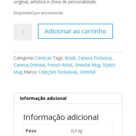
original, artística e cheia de personalidade.
Disponível por encomenda
Caneca
Adicionar ao carrinho
-
Tema
Oriental
05
Categoria:
Canecas
Tags:
Brazil
,
Caneca Exclusiva
,
quantidade
Caneca Oriental
,
French Artist
,
Oriental Mug
,
Stylish
Mug
Marca:
Coleções Exclusivas
,
Oriental
Informação adicional
Informação adicional
Peso
0,4 kg