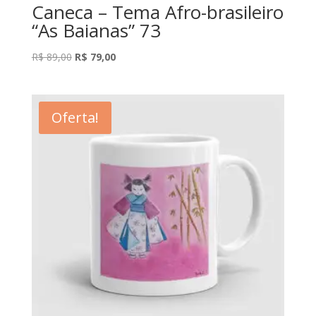
Caneca – Tema Afro-brasileiro
“As Baianas” 73
O
O
R$
89,00
R$
79,00
preço
preço
original
atual
era:
é:
Oferta!
R$ 89,00.
R$ 79,00.