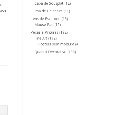
12
produtos
Capa de Sousplat
12
m
produtos
casa
11
Imã de Geladeira
11
produtos
15
Itens de Escritorio
15
15
produtos
Mouse Pad
15
produtos
192
Pecas e Pinturas
192
192
produtos
Fine Art
192
produtos
4
Posters sem moldura
4
produtos
188
Quadro Decorativo
188
produtos