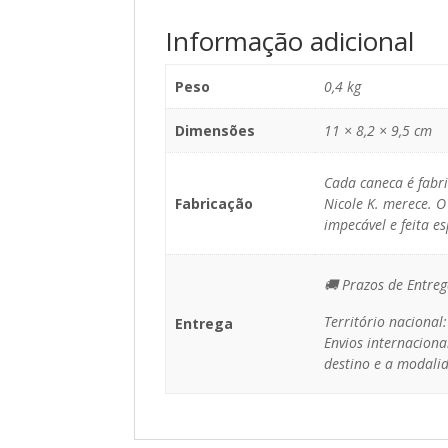
Informação adicional
Peso
0,4 kg
Dimensões
11 × 8,2 × 9,5 cm
Cada caneca é fabr
Fabricação
Nicole K. merece. O
impecável e feita e
🚚 Prazos de Entreg
Território nacional
Entrega
Envios internaciona
destino e a modalid