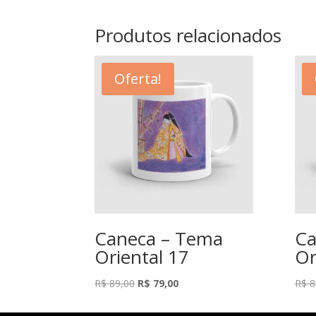
Produtos relacionados
Oferta!
Caneca – Tema
Ca
Oriental 17
Or
O
O
R$
89,00
R$
79,00
R$
8
preço
preço
original
atual