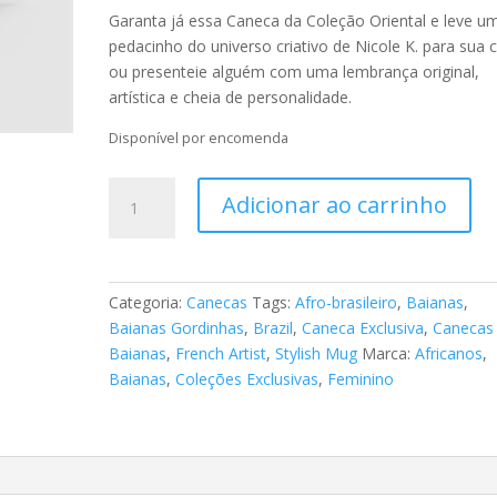
Garanta já essa Caneca da Coleção Oriental e leve u
pedacinho do universo criativo de Nicole K. para sua 
ou presenteie alguém com uma lembrança original,
artística e cheia de personalidade.
Disponível por encomenda
Caneca
Adicionar ao carrinho
-
Tema
Afro-
brasileiro
Categoria:
Canecas
Tags:
Afro-brasileiro
,
Baianas
,
"As
Baianas Gordinhas
,
Brazil
,
Caneca Exclusiva
,
Canecas
Baianas"
Baianas
,
French Artist
,
Stylish Mug
Marca:
Africanos
,
37
Baianas
,
Coleções Exclusivas
,
Feminino
quantidade