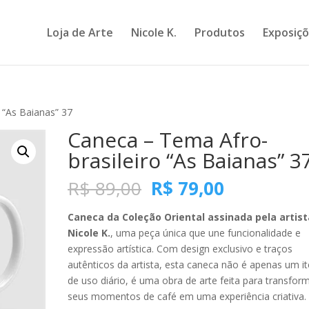
Loja de Arte
Nicole K.
Produtos
Exposiç
 “As Baianas” 37
Caneca – Tema Afro-
brasileiro “As Baianas” 3
O
O
R$
89,00
R$
79,00
preço
preço
original
atual
Caneca da Coleção Oriental assinada pela artist
era:
é:
Nicole K.
, uma peça única que une funcionalidade e
R$ 89,00.
R$ 79,00.
expressão artística. Com design exclusivo e traços
autênticos da artista, esta caneca não é apenas um i
de uso diário, é uma obra de arte feita para transfor
seus momentos de café em uma experiência criativa.