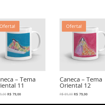
Oferta!
Oferta!
neca – Tema
Caneca – Tema
iental 11
Oriental 12
O
O
O
O
9,00
R$
79,00
R$
89,00
R$
79,00
preço
preço
preço
preço
original
atual
original
atual