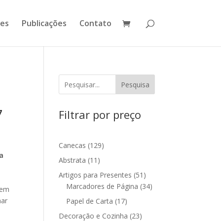
ões
Publicações
Contato
Pesquisa
7
Filtrar por preço
129
Canecas
129
a
produtos
11
Abstrata
11
produtos
51
Artigos para Presentes
51
produtos
34
Marcadores de Página
34
tem
produtos
mar
17
Papel de Carta
17
produtos
23
Decoração e Cozinha
23