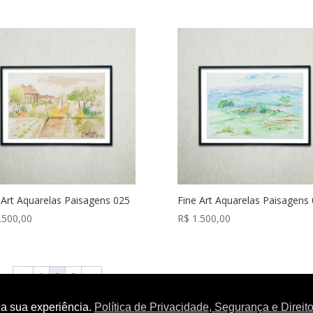
 Art Aquarelas Paisagens 025
Fine Art Aquarelas Paisagens
.500,00
R$
1.500,00
←
1
2
3
→
 a sua experiência.
Política de Privacidade, Segurança e Direito