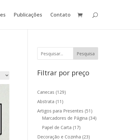
ões
Publicações
Contato
Pesquisa
Filtrar por preço
129
Canecas
129
produtos
11
Abstrata
11
produtos
51
Artigos para Presentes
51
produtos
34
Marcadores de Página
34
produtos
17
Papel de Carta
17
produtos
23
Decoração e Cozinha
23