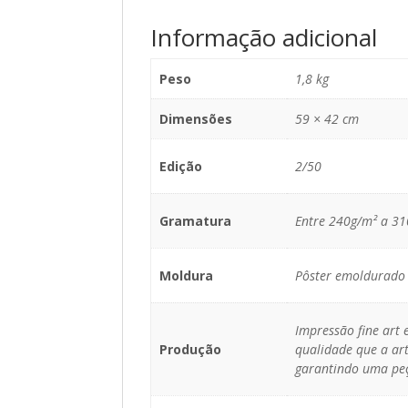
Informação adicional
Peso
1,8 kg
Dimensões
59 × 42 cm
Edição
2/50
Gramatura
Entre 240g/m² a 3
Moldura
Pôster emoldurado 
Impressão fine art
Produção
qualidade que a art
garantindo uma peç