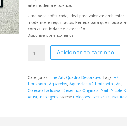
arte moderna e poética.
Uma peça sofisticada, ideal para valorizar ambientes
modernos e requintados. Perfeita para quem busca a
com autenticidade e expressão.
Disponível por encomenda
Fine
Adicionar ao carrinho
Art
Aquarelas
Paisagens
027
Categorias:
Fine Art
,
Quadro Decorativo
Tags:
A2
quantidade
Horizontal
,
Aquarelas
,
Aquarelas A2 Horizontal
,
Art
,
Coleção Exclusiva
,
Desenhos Originais
,
Naif
,
Nicole K.
Artist
,
Paisagens
Marca:
Coleções Exclusivas
,
Naturez