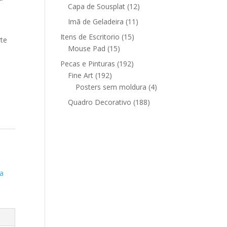
12
produtos
Capa de Sousplat
12
produtos
11
Imã de Geladeira
11
produtos
15
Itens de Escritorio
15
rte
15
produtos
Mouse Pad
15
produtos
192
Pecas e Pinturas
192
192
produtos
Fine Art
192
produtos
4
Posters sem moldura
4
produtos
188
Quadro Decorativo
188
produtos
a