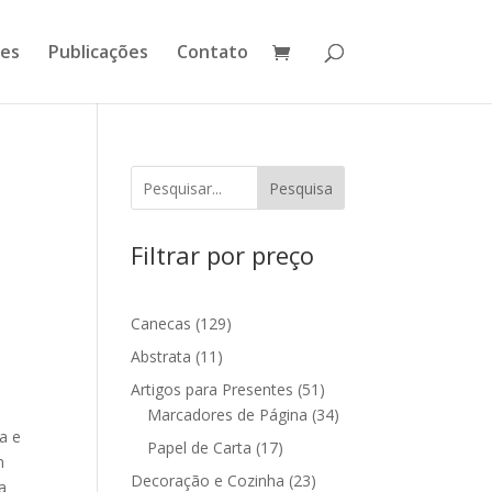
ões
Publicações
Contato
Pesquisa
Filtrar por preço
129
Canecas
129
produtos
11
Abstrata
11
produtos
51
Artigos para Presentes
51
produtos
34
Marcadores de Página
34
a e
produtos
17
Papel de Carta
17
m
produtos
23
Decoração e Cozinha
23
a