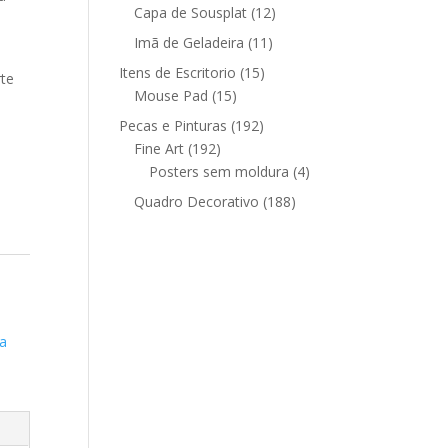
12
produtos
Capa de Sousplat
12
produtos
11
Imã de Geladeira
11
produtos
15
Itens de Escritorio
15
rte
15
produtos
Mouse Pad
15
produtos
192
Pecas e Pinturas
192
192
produtos
Fine Art
192
produtos
4
Posters sem moldura
4
produtos
188
Quadro Decorativo
188
produtos
a