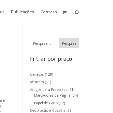
ões
Publicações
Contato
Pesquisa
Filtrar por preço
129
Canecas
129
produtos
11
Abstrata
11
produtos
51
Artigos para Presentes
51
produtos
34
Marcadores de Página
34
a e
produtos
17
Papel de Carta
17
m
produtos
23
Decoração e Cozinha
23
a