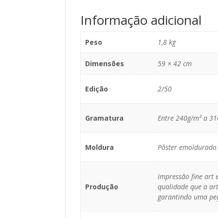
Informação adicional
Peso
1,8 kg
Dimensões
59 × 42 cm
Edição
2/50
Gramatura
Entre 240g/m² a 3
Moldura
Pôster emoldurado 
Impressão fine art
Produção
qualidade que a art
garantindo uma peç