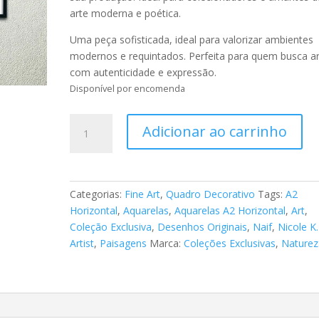
arte moderna e poética.
Uma peça sofisticada, ideal para valorizar ambientes
modernos e requintados. Perfeita para quem busca a
com autenticidade e expressão.
Disponível por encomenda
Fine
Adicionar ao carrinho
Art
Aquarelas
Paisagens
022
Categorias:
Fine Art
,
Quadro Decorativo
Tags:
A2
quantidade
Horizontal
,
Aquarelas
,
Aquarelas A2 Horizontal
,
Art
,
Coleção Exclusiva
,
Desenhos Originais
,
Naif
,
Nicole K.
Artist
,
Paisagens
Marca:
Coleções Exclusivas
,
Naturez