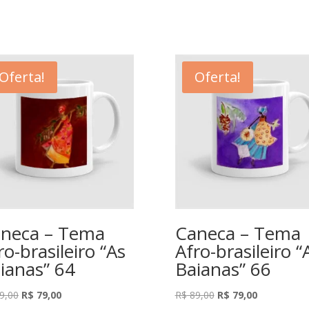
Oferta!
Oferta!
neca – Tema
Caneca – Tema
ro-brasileiro “As
Afro-brasileiro “
ianas” 64
Baianas” 66
O
O
O
O
9,00
R$
79,00
R$
89,00
R$
79,00