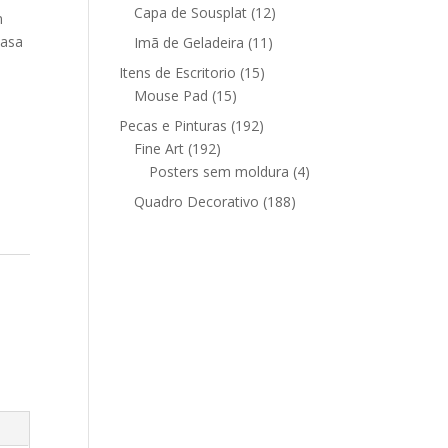
12
produtos
Capa de Sousplat
12
m
produtos
casa
11
Imã de Geladeira
11
produtos
15
Itens de Escritorio
15
15
produtos
Mouse Pad
15
produtos
192
Pecas e Pinturas
192
192
produtos
Fine Art
192
produtos
4
Posters sem moldura
4
produtos
188
Quadro Decorativo
188
produtos