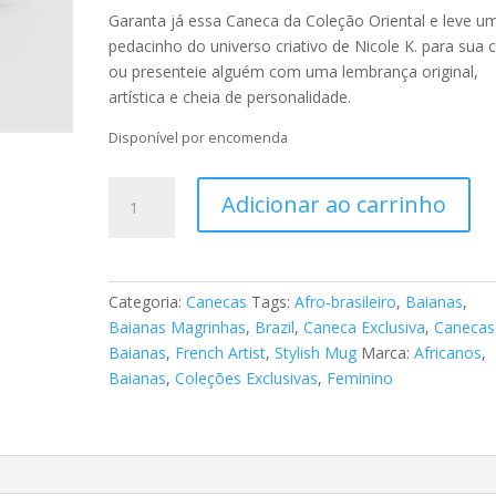
Garanta já essa Caneca da Coleção Oriental e leve u
pedacinho do universo criativo de Nicole K. para sua 
ou presenteie alguém com uma lembrança original,
artística e cheia de personalidade.
Disponível por encomenda
Caneca
Adicionar ao carrinho
-
Tema
Afro-
brasileiro
Categoria:
Canecas
Tags:
Afro-brasileiro
,
Baianas
,
"As
Baianas Magrinhas
,
Brazil
,
Caneca Exclusiva
,
Canecas
Baianas"
Baianas
,
French Artist
,
Stylish Mug
Marca:
Africanos
,
72
Baianas
,
Coleções Exclusivas
,
Feminino
quantidade