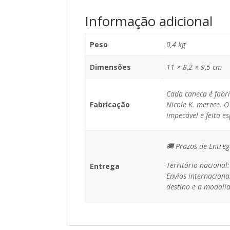
Informação adicional
Peso
0,4 kg
Dimensões
11 × 8,2 × 9,5 cm
Cada caneca é fabr
Fabricação
Nicole K. merece. O
impecável e feita e
🚚 Prazos de Entreg
Território nacional
Entrega
Envios internaciona
destino e a modalid