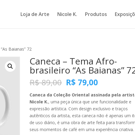
Loja de Arte
Nicole K.
Produtos
Exposiç
 “As Baianas” 72
Caneca – Tema Afro-
brasileiro “As Baianas” 7
O
O
R$
89,00
R$
79,00
preço
preço
original
atual
Caneca da Coleção Oriental assinada pela artist
era:
é:
Nicole K.
, uma peça única que une funcionalidade e
R$ 89,00.
R$ 79,00.
expressão artística. Com design exclusivo e traços
autênticos da artista, esta caneca não é apenas um i
de uso diário, é uma obra de arte feita para transfor
seus momentos de café em uma experiência criativa.