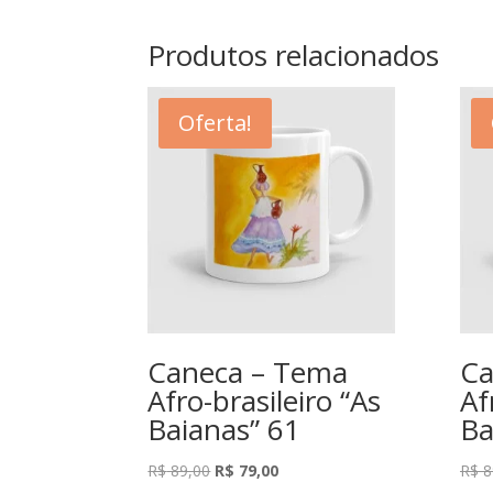
Produtos relacionados
Oferta!
Caneca – Tema
Ca
Afro-brasileiro “As
Af
Baianas” 61
Ba
O
O
R$
89,00
R$
79,00
R$
8