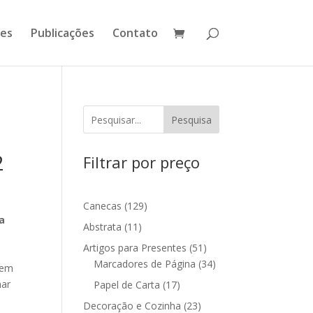
ões
Publicações
Contato
Pesquisa
2
Filtrar por preço
129
Canecas
129
a
produtos
11
Abstrata
11
produtos
51
Artigos para Presentes
51
produtos
34
Marcadores de Página
34
tem
produtos
mar
17
Papel de Carta
17
produtos
23
Decoração e Cozinha
23