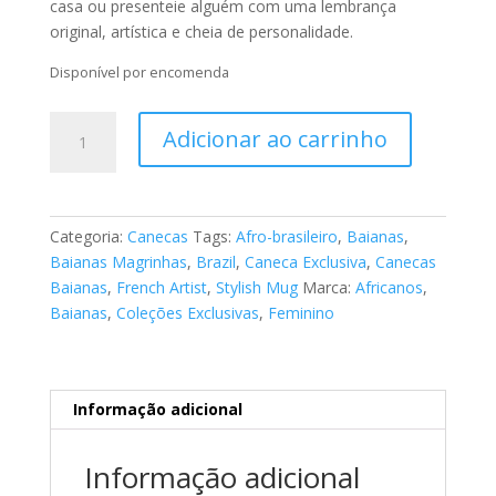
casa ou presenteie alguém com uma lembrança
original, artística e cheia de personalidade.
Disponível por encomenda
Caneca
Adicionar ao carrinho
-
Tema
Afro-
brasileiro
Categoria:
Canecas
Tags:
Afro-brasileiro
,
Baianas
,
"As
Baianas Magrinhas
,
Brazil
,
Caneca Exclusiva
,
Canecas
Baianas"
Baianas
,
French Artist
,
Stylish Mug
Marca:
Africanos
,
58
Baianas
,
Coleções Exclusivas
,
Feminino
quantidade
Informação adicional
Informação adicional