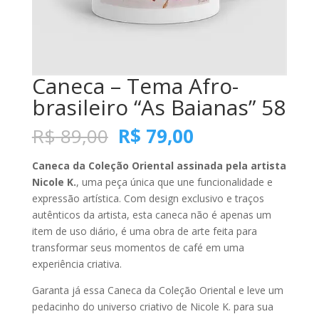
Caneca – Tema Afro-
brasileiro “As Baianas” 58
O
O
R$
89,00
R$
79,00
preço
preço
original
atual
Caneca da Coleção Oriental assinada pela artista
era:
é:
Nicole K.
, uma peça única que une funcionalidade e
R$ 89,00.
R$ 79,00.
expressão artística. Com design exclusivo e traços
autênticos da artista, esta caneca não é apenas um
item de uso diário, é uma obra de arte feita para
transformar seus momentos de café em uma
experiência criativa.
Garanta já essa Caneca da Coleção Oriental e leve um
pedacinho do universo criativo de Nicole K. para sua