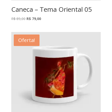
Caneca – Tema Oriental 05
O
O
R$
89,00
R$
79,00
preço
preço
original
atual
era:
é:
Oferta!
R$ 89,00.
R$ 79,00.