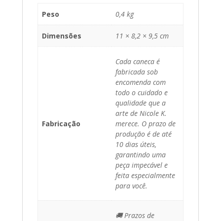
Peso
0,4 kg
Dimensões
11 × 8,2 × 9,5 cm
Cada caneca é
fabricada sob
encomenda com
todo o cuidado e
qualidade que a
arte de Nicole K.
Fabricação
merece. O prazo de
produção é de até
10 dias úteis,
garantindo uma
peça impecável e
feita especialmente
para você.
🚚 Prazos de