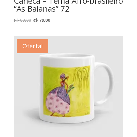
Caneca – Tema Afro-brasileiro
“As Baianas” 72
O
O
R$
89,00
R$
79,00
preço
preço
original
atual
era:
é:
Oferta!
R$ 89,00.
R$ 79,00.