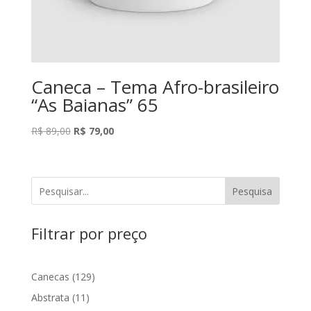
Caneca – Tema Afro-brasileiro
“As Baianas” 65
O
O
R$
89,00
R$
79,00
preço
preço
original
atual
era:
é:
Pesquisa
R$ 89,00.
R$ 79,00.
Filtrar por preço
129
Canecas
129
produtos
11
Abstrata
11