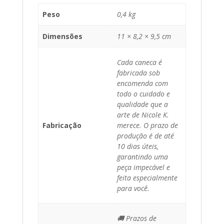
Peso
0,4 kg
Dimensões
11 × 8,2 × 9,5 cm
Cada caneca é
fabricada sob
encomenda com
todo o cuidado e
qualidade que a
arte de Nicole K.
Fabricação
merece. O prazo de
produção é de até
10 dias úteis,
garantindo uma
peça impecável e
feita especialmente
para você.
🚚 Prazos de