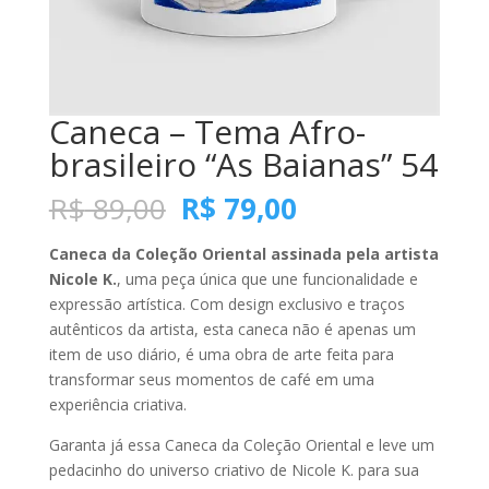
Caneca – Tema Afro-
brasileiro “As Baianas” 54
O
O
R$
89,00
R$
79,00
preço
preço
original
atual
Caneca da Coleção Oriental assinada pela artista
era:
é:
Nicole K.
, uma peça única que une funcionalidade e
R$ 89,00.
R$ 79,00.
expressão artística. Com design exclusivo e traços
autênticos da artista, esta caneca não é apenas um
item de uso diário, é uma obra de arte feita para
transformar seus momentos de café em uma
experiência criativa.
Garanta já essa Caneca da Coleção Oriental e leve um
pedacinho do universo criativo de Nicole K. para sua