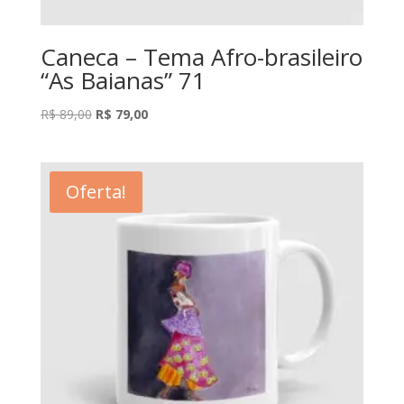
Caneca – Tema Afro-brasileiro
“As Baianas” 71
O
O
R$
89,00
R$
79,00
preço
preço
original
atual
era:
é:
Oferta!
R$ 89,00.
R$ 79,00.