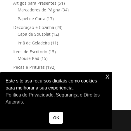
produtos
51
Artigos para Presentes
51
produtos
34
Marcadores de Página
34
produtos
17
Papel de Carta
17
produtos
23
Decoração e Cozinha
23
12
produtos
Capa de Sousplat
12
produtos
11
Imã de Geladeira
11
produtos
15
Itens de Escritorio
15
15
produtos
Mouse Pad
15
produtos
192
Pecas e Pinturas
192
192
produtos
Fine Art
192
x
produtos
4
Posters sem moldura
4
Este site usa recursos digitais como cookies
produtos
para melhorar a sua experiência.
188
Quadro Decorativo
188
Política de Privacidade, Segurança e Direitos
produtos
Autorais.
OK
Copyrights © 2025 by Nicole K. Todos os direitos reservados.