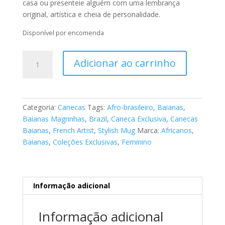
casa ou presenteie alguém com uma lembrança
original, artística e cheia de personalidade.
Disponível por encomenda
Caneca
Adicionar ao carrinho
-
Tema
Afro-
brasileiro
Categoria:
Canecas
Tags:
Afro-brasileiro
,
Baianas
,
"As
Baianas Magrinhas
,
Brazil
,
Caneca Exclusiva
,
Canecas
Baianas"
Baianas
,
French Artist
,
Stylish Mug
Marca:
Africanos
,
54
Baianas
,
Coleções Exclusivas
,
Feminino
quantidade
Informação adicional
Informação adicional