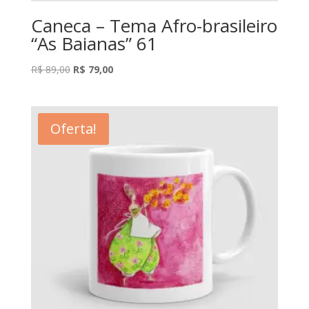
Caneca – Tema Afro-brasileiro
“As Baianas” 61
O
O
R$
89,00
R$
79,00
preço
preço
original
atual
era:
é:
Oferta!
R$ 89,00.
R$ 79,00.