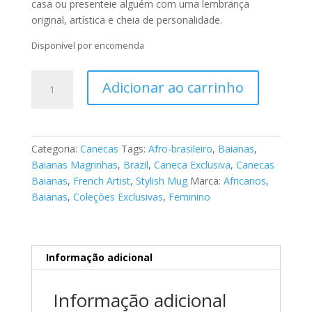
casa ou presenteie alguém com uma lembrança
original, artística e cheia de personalidade.
Disponível por encomenda
Caneca
Adicionar ao carrinho
-
Tema
Afro-
brasileiro
Categoria:
Canecas
Tags:
Afro-brasileiro
,
Baianas
,
"As
Baianas Magrinhas
,
Brazil
,
Caneca Exclusiva
,
Canecas
Baianas"
Baianas
,
French Artist
,
Stylish Mug
Marca:
Africanos
,
51
Baianas
,
Coleções Exclusivas
,
Feminino
quantidade
Informação adicional
Informação adicional