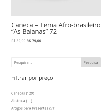
Caneca – Tema Afro-brasileiro
“As Baianas” 72
O
O
R$
89,00
R$
79,00
preço
preço
original
atual
era:
é:
Pesquisa
R$ 89,00.
R$ 79,00.
Filtrar por preço
129
Canecas
129
produtos
11
Abstrata
11
produtos
51
Artigos para Presentes
51