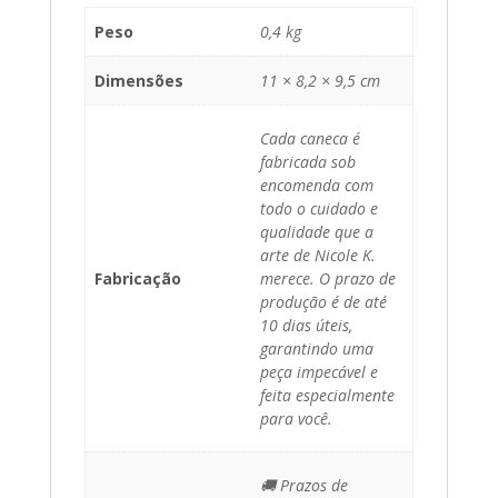
Peso
0,4 kg
Dimensões
11 × 8,2 × 9,5 cm
Cada caneca é
fabricada sob
encomenda com
todo o cuidado e
qualidade que a
arte de Nicole K.
Fabricação
merece. O prazo de
produção é de até
10 dias úteis,
garantindo uma
peça impecável e
feita especialmente
para você.
🚚 Prazos de