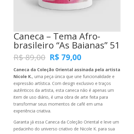
Caneca – Tema Afro-
brasileiro “As Baianas” 51
O
O
R$
89,00
R$
79,00
preço
preço
original
atual
Caneca da Coleção Oriental assinada pela artista
era:
é:
Nicole K.
, uma peça única que une funcionalidade e
R$ 89,00.
R$ 79,00.
expressão artística. Com design exclusivo e traços
autênticos da artista, esta caneca não é apenas um
item de uso diário, é uma obra de arte feita para
transformar seus momentos de café em uma
experiência criativa.
Garanta já essa Caneca da Coleção Oriental e leve um
pedacinho do universo criativo de Nicole K. para sua