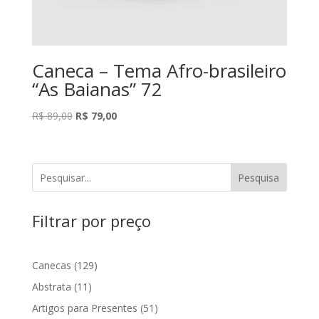
Caneca – Tema Afro-brasileiro
“As Baianas” 72
O
O
R$
89,00
R$
79,00
preço
preço
original
atual
era:
é:
Pesquisa
R$ 89,00.
R$ 79,00.
Filtrar por preço
129
Canecas
129
produtos
11
Abstrata
11
produtos
51
Artigos para Presentes
51