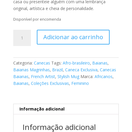
casa ou presenteie alguém com uma lembrança
original, artística e cheia de personalidade.
Disponível por encomenda
Caneca
Adicionar ao carrinho
-
Tema
Afro-
brasileiro
Categoria:
Canecas
Tags:
Afro-brasileiro
,
Baianas
,
"As
Baianas Magrinhas
,
Brazil
,
Caneca Exclusiva
,
Canecas
Baianas"
Baianas
,
French Artist
,
Stylish Mug
Marca:
Africanos
,
49
Baianas
,
Coleções Exclusivas
,
Feminino
quantidade
Informação adicional
Informação adicional