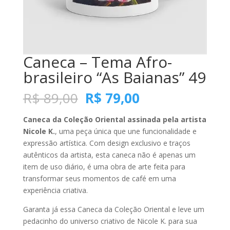
Caneca – Tema Afro-
brasileiro “As Baianas” 49
O
O
R$
89,00
R$
79,00
preço
preço
original
atual
Caneca da Coleção Oriental assinada pela artista
era:
é:
Nicole K.
, uma peça única que une funcionalidade e
R$ 89,00.
R$ 79,00.
expressão artística. Com design exclusivo e traços
autênticos da artista, esta caneca não é apenas um
item de uso diário, é uma obra de arte feita para
transformar seus momentos de café em uma
experiência criativa.
Garanta já essa Caneca da Coleção Oriental e leve um
pedacinho do universo criativo de Nicole K. para sua