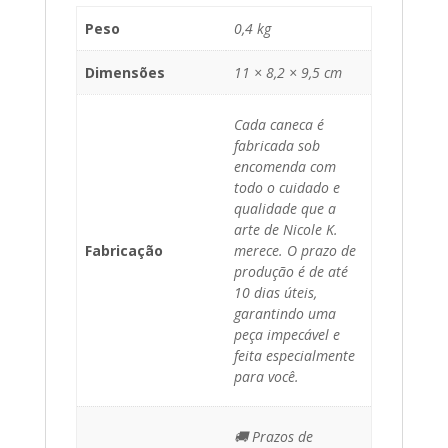
Peso
0,4 kg
Dimensões
11 × 8,2 × 9,5 cm
Cada caneca é
fabricada sob
encomenda com
todo o cuidado e
qualidade que a
arte de Nicole K.
Fabricação
merece. O prazo de
produção é de até
10 dias úteis,
garantindo uma
peça impecável e
feita especialmente
para você.
🚚 Prazos de