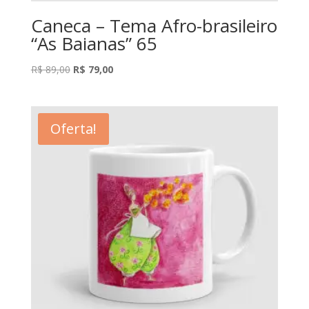
Caneca – Tema Afro-brasileiro
“As Baianas” 65
O
O
R$
89,00
R$
79,00
preço
preço
original
atual
era:
é:
Oferta!
R$ 89,00.
R$ 79,00.