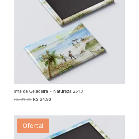
Imã de Geladeira – Natureza 2513
O
O
R$
31,90
R$
24,90
preço
preço
original
atual
era:
é:
Oferta!
R$ 31,90.
R$ 24,90.