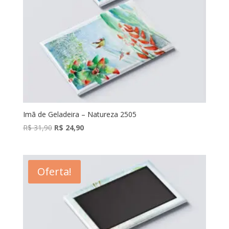
Imã de Geladeira – Natureza 2505
O
O
R$
31,90
R$
24,90
preço
preço
original
atual
era:
é:
Oferta!
R$ 31,90.
R$ 24,90.