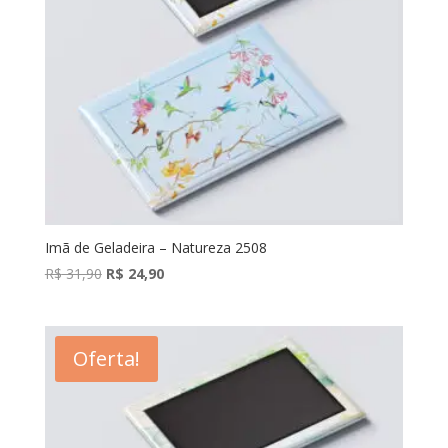
Imã de Geladeira – Natureza 2508
O
O
R$
31,90
R$
24,90
preço
preço
original
atual
era:
é:
Oferta!
R$ 31,90.
R$ 24,90.