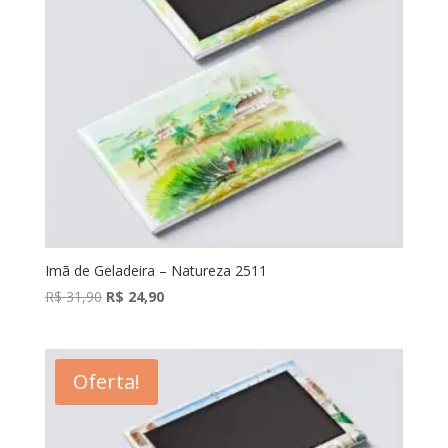
Imã de Geladeira – Natureza 2511
O
O
R$
31,90
R$
24,90
preço
preço
original
atual
era:
é:
Oferta!
R$ 31,90.
R$ 24,90.