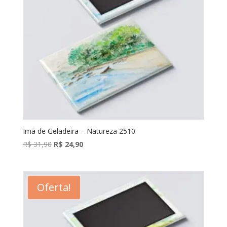
Imã de Geladeira – Natureza 2510
O
O
R$
31,90
R$
24,90
preço
preço
original
atual
era:
é:
Oferta!
R$ 31,90.
R$ 24,90.