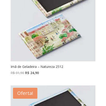
Imã de Geladeira – Natureza 2512
O
O
R$
31,90
R$
24,90
preço
preço
original
atual
era:
é:
Oferta!
R$ 31,90.
R$ 24,90.