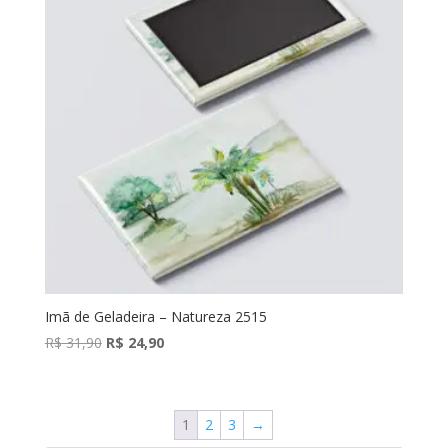
Imã de Geladeira – Natureza 2515
O
O
R$
31,90
R$
24,90
preço
preço
original
atual
era:
é:
1
2
3
→
R$ 31,90.
R$ 24,90.