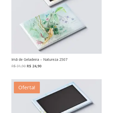
Imã de Geladeira – Natureza 2507
O
O
R$
31,90
R$
24,90
preço
preço
original
atual
era:
é:
Oferta!
R$ 31,90.
R$ 24,90.