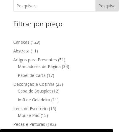
Pesquisa
Filtrar por preço
129
Canecas
129
produtos
11
Abstrata
11
produtos
51
Artigos para Presentes
51
produtos
34
Marcadores de Página
34
produtos
17
Papel de Carta
17
produtos
23
Decoração e Cozinha
23
12
produtos
Capa de Sousplat
12
produtos
11
Imã de Geladeira
11
produtos
15
Itens de Escritorio
15
15
produtos
Mouse Pad
15
produtos
192
Pecas e Pinturas
192
192
produtos
Fine Art
192