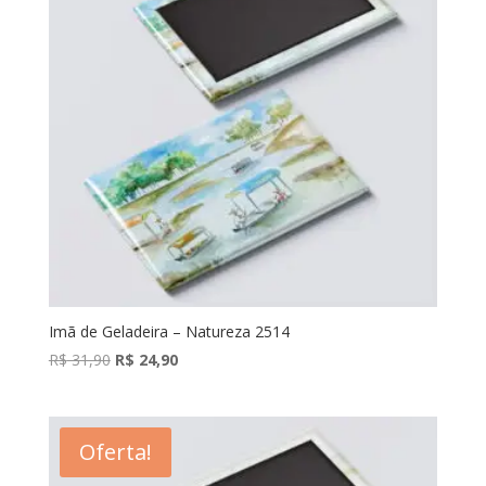
Imã de Geladeira – Natureza 2514
O
O
R$
31,90
R$
24,90
preço
preço
original
atual
era:
é:
Oferta!
R$ 31,90.
R$ 24,90.