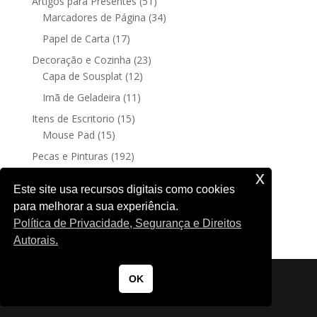
51
Artigos para Presentes
51
produtos
34
Marcadores de Página
34
produtos
17
Papel de Carta
17
produtos
23
Decoração e Cozinha
23
12
produtos
Capa de Sousplat
12
produtos
11
Imã de Geladeira
11
produtos
15
Itens de Escritorio
15
15
produtos
Mouse Pad
15
produtos
192
Pecas e Pinturas
192
192
produtos
Fine Art
192
x
produtos
4
Posters sem moldura
4
Este site usa recursos digitais como cookies
produtos
para melhorar a sua experiência.
188
Quadro Decorativo
188
Política de Privacidade, Segurança e Direitos
produtos
Autorais.
OK
Copyrights © 2025 by Nicole K. Todos os direitos reservados.