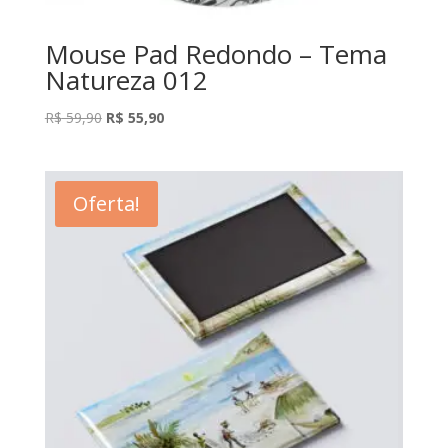
Mouse Pad Redondo – Tema
Natureza 012
O
O
R$
59,90
R$
55,90
preço
preço
original
atual
era:
é:
Oferta!
R$ 59,90.
R$ 55,90.