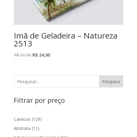
Imã de Geladeira – Natureza
2513
O
O
R$
31,90
R$
24,90
preço
preço
original
atual
era:
é:
Pesquisa
R$ 31,90.
R$ 24,90.
Filtrar por preço
129
Canecas
129
produtos
11
Abstrata
11
produtos