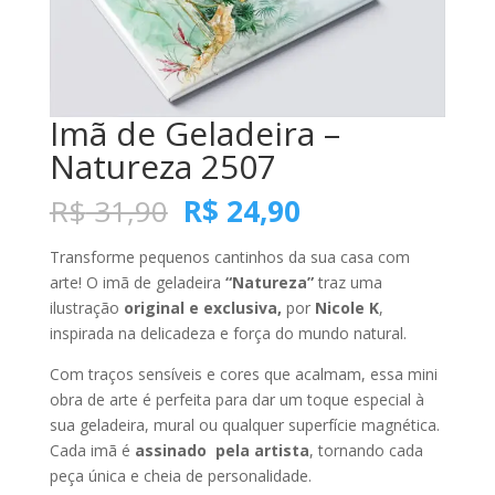
Imã de Geladeira –
Natureza 2507
O
O
R$
31,90
R$
24,90
preço
preço
original
atual
Transforme pequenos cantinhos da sua casa com
era:
é:
arte! O imã de geladeira
“Natureza”
traz uma
R$ 31,90.
R$ 24,90.
ilustração
original e exclusiva,
por
Nicole K
,
inspirada na delicadeza e força do mundo natural.
Com traços sensíveis e cores que acalmam, essa mini
obra de arte é perfeita para dar um toque especial à
sua geladeira, mural ou qualquer superfície magnética.
Cada imã é
assinado
pela artista
, tornando cada
peça única e cheia de personalidade.