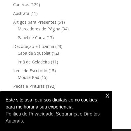
129
Canecas
129
produtos
11
Abstrata
11
produtos
51
Artigos para Presentes
51
produtos
34
Marcadores de Página
34
produtos
17
Papel de Carta
17
produtos
23
Decoração e Cozinha
23
12
produtos
Capa de Sousplat
12
produtos
11
Imã de Geladeira
11
produtos
15
Itens de Escritorio
15
15
produtos
Mouse Pad
15
produtos
192
Pecas e Pinturas
192
192
produtos
Fine Art
192
x
produtos
4
Posters sem moldura
4
Este site usa recursos digitais como cookies
produtos
para melhorar a sua experiência.
188
Quadro Decorativo
188
Política de Privacidade, Segurança e Direitos
produtos
Autorais.