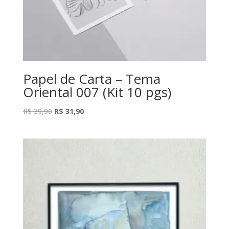
Papel de Carta – Tema
Oriental 007 (Kit 10 pgs)
O
O
R$
39,90
R$
31,90
preço
preço
original
atual
era:
é:
R$ 39,90.
R$ 31,90.