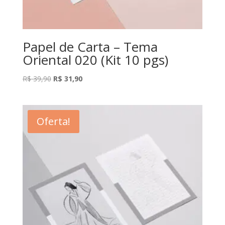
Papel de Carta – Tema
Oriental 020 (Kit 10 pgs)
O
O
R$
39,90
R$
31,90
preço
preço
original
atual
era:
é:
Oferta!
R$ 39,90.
R$ 31,90.