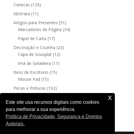
129
Canecas
129
produtos
11
Abstrata
11
produtos
51
Artigos para Presentes
51
produtos
34
Marcadores de Página
34
produtos
17
Papel de Carta
17
produtos
23
Decoração e Cozinha
23
12
produtos
Capa de Sousplat
12
produtos
11
Imã de Geladeira
11
produtos
15
Itens de Escritorio
15
15
produtos
Mouse Pad
15
produtos
192
Pecas e Pinturas
192
192
produtos
Fine Art
192
x
produtos
4
Posters sem moldura
4
Este site usa recursos digitais como cookies
produtos
para melhorar a sua experiência.
188
Quadro Decorativo
188
Política de Privacidade, Segurança e Direitos
produtos
Autorais.