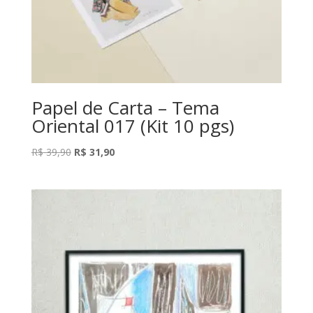
Papel de Carta – Tema
Oriental 017 (Kit 10 pgs)
O
O
R$
39,90
R$
31,90
preço
preço
original
atual
era:
é:
R$ 39,90.
R$ 31,90.