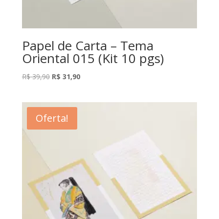
Papel de Carta – Tema
Oriental 015 (Kit 10 pgs)
O
O
R$
39,90
R$
31,90
preço
preço
original
atual
era:
é:
Oferta!
R$ 39,90.
R$ 31,90.