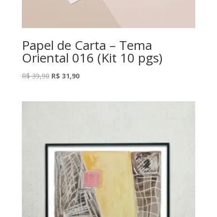
Papel de Carta – Tema
Oriental 016 (Kit 10 pgs)
O
O
R$
39,90
R$
31,90
preço
preço
original
atual
era:
é:
R$ 39,90.
R$ 31,90.