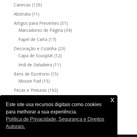
129
Canecas
129
produtos
11
Abstrata
11
produtos
51
Artigos para Presentes
51
produtos
34
Marcadores de Página
34
produtos
17
Papel de Carta
17
produtos
23
Decoração e Cozinha
23
12
produtos
Capa de Sousplat
12
produtos
11
Imã de Geladeira
11
produtos
15
Itens de Escritorio
15
15
produtos
Mouse Pad
15
produtos
192
Pecas e Pinturas
192
192
produtos
Fine Art
192
x
produtos
4
Posters sem moldura
4
Este site usa recursos digitais como cookies
produtos
para melhorar a sua experiência.
188
Quadro Decorativo
188
Política de Privacidade, Segurança e Direitos
produtos
Autorais.