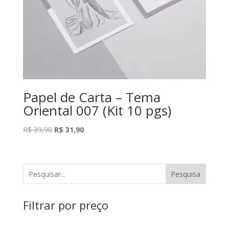
Papel de Carta – Tema
Oriental 007 (Kit 10 pgs)
O
O
R$
39,90
R$
31,90
preço
preço
original
atual
era:
é:
Pesquisa
R$ 39,90.
R$ 31,90.
Filtrar por preço