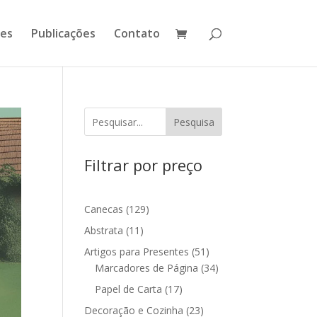
ões
Publicações
Contato
Pesquisa
Filtrar por preço
129
Canecas
129
produtos
11
Abstrata
11
produtos
51
Artigos para Presentes
51
produtos
34
Marcadores de Página
34
produtos
17
Papel de Carta
17
produtos
23
Decoração e Cozinha
23