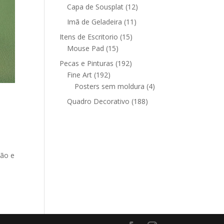
12
produtos
Capa de Sousplat
12
produtos
11
Imã de Geladeira
11
produtos
15
Itens de Escritorio
15
15
produtos
Mouse Pad
15
produtos
192
Pecas e Pinturas
192
192
produtos
Fine Art
192
produtos
4
Posters sem moldura
4
produtos
188
Quadro Decorativo
188
produtos
ção e