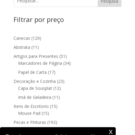
Pesquisa
Filtrar por preço
129
Canecas
129
produtos
11
Abstrata
11
produtos
51
Artigos para Presentes
51
produtos
34
Marcadores de Página
34
produtos
17
Papel de Carta
17
produtos
23
Decoração e Cozinha
23
12
produtos
Capa de Sousplat
12
produtos
11
Imã de Geladeira
11
produtos
15
Itens de Escritorio
15
15
produtos
Mouse Pad
15
produtos
192
Pecas e Pinturas
192
192
produtos
Fine Art
192
x