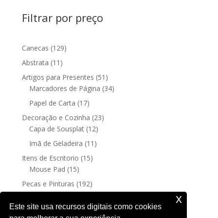
Filtrar por preço
129
Canecas
129
produtos
11
Abstrata
11
produtos
51
Artigos para Presentes
51
produtos
34
Marcadores de Página
34
produtos
17
Papel de Carta
17
produtos
23
Decoração e Cozinha
23
12
produtos
Capa de Sousplat
12
produtos
11
Imã de Geladeira
11
produtos
15
Itens de Escritorio
15
15
produtos
Mouse Pad
15
produtos
192
Pecas e Pinturas
192
192
produtos
Fine Art
192
x
produtos
4
Posters sem moldura
4
Este site usa recursos digitais como cookies
produtos