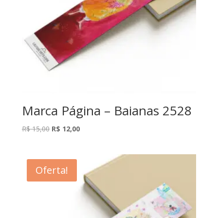
Marca Página – Baianas 2528
O
O
R$
15,00
R$
12,00
preço
preço
original
atual
era:
é:
Oferta!
R$ 15,00.
R$ 12,00.