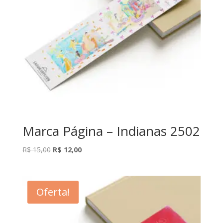
Marca Página – Indianas 2502
O
O
R$
15,00
R$
12,00
preço
preço
original
atual
era:
é:
Oferta!
R$ 15,00.
R$ 12,00.