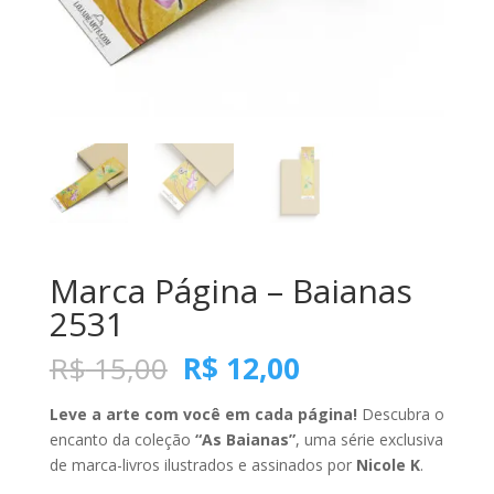
Marca Página – Baianas
2531
O
O
R$
15,00
R$
12,00
preço
preço
original
atual
Leve a arte com você em cada página!
Descubra o
era:
é:
encanto da coleção
“As Baianas”
, uma série exclusiva
R$ 15,00.
R$ 12,00.
de marca-livros ilustrados e assinados por
Nicole K
.