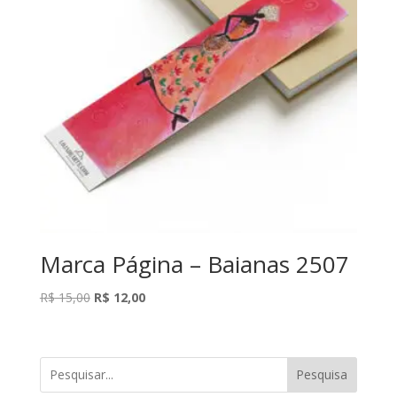
Marca Página – Baianas 2507
O
O
R$
15,00
R$
12,00
preço
preço
original
atual
era:
é:
Pesquisa
R$ 15,00.
R$ 12,00.