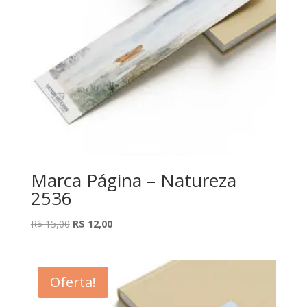
Marca Página – Natureza
2536
O
O
R$
15,00
R$
12,00
preço
preço
original
atual
era:
é:
Oferta!
R$ 15,00.
R$ 12,00.