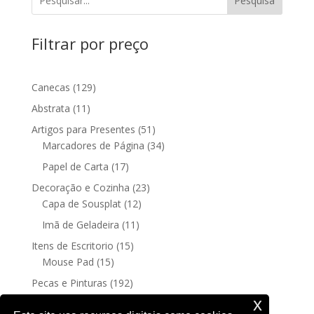
Pesquisa
R$ 15,00.
R$ 12,00.
Filtrar por preço
129
Canecas
129
produtos
11
Abstrata
11
produtos
51
Artigos para Presentes
51
produtos
34
Marcadores de Página
34
produtos
17
Papel de Carta
17
produtos
23
Decoração e Cozinha
23
12
produtos
Capa de Sousplat
12
produtos
11
Imã de Geladeira
11
produtos
15
Itens de Escritorio
15
15
produtos
Mouse Pad
15
produtos
192
Pecas e Pinturas
192
192
produtos
Fine Art
192
x