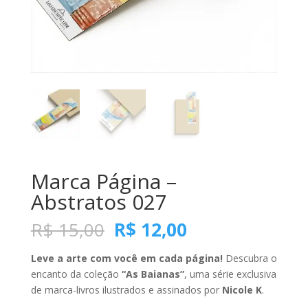
Marca Página –
Abstratos 027
O
O
R$
15,00
R$
12,00
preço
preço
original
atual
Leve a arte com você em cada página!
Descubra o
era:
é:
encanto da coleção
“As Baianas”
, uma série exclusiva
R$ 15,00.
R$ 12,00.
de marca-livros ilustrados e assinados por
Nicole K
.