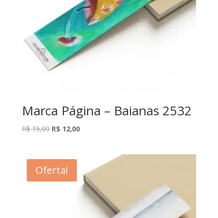
Marca Página – Baianas 2532
O
O
R$
15,00
R$
12,00
preço
preço
original
atual
era:
é:
Oferta!
R$ 15,00.
R$ 12,00.