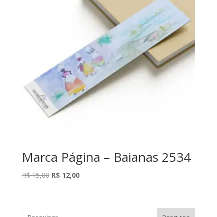
Marca Página – Baianas 2534
O
O
R$
15,00
R$
12,00
preço
preço
original
atual
era:
é: