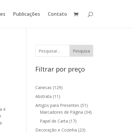
ões
Publicações
Contato
Pesquisa
Filtrar por preço
129
Canecas
129
produtos
11
Abstrata
11
produtos
51
Artigos para Presentes
51
a e
produtos
34
Marcadores de Página
34
m
produtos
17
Papel de Carta
17
a
produtos
23
Decoração e Cozinha
23