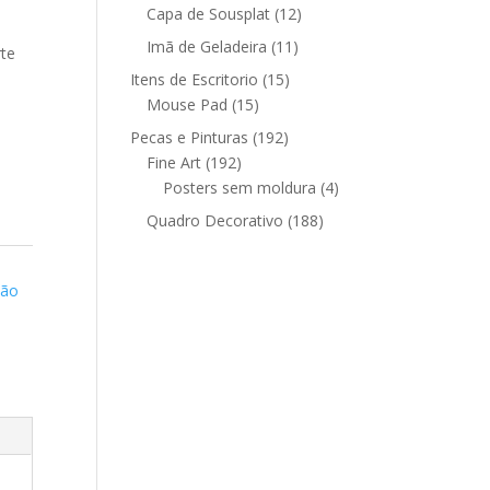
12
produtos
Capa de Sousplat
12
produtos
11
Imã de Geladeira
11
rte
produtos
15
Itens de Escritorio
15
15
produtos
Mouse Pad
15
produtos
192
Pecas e Pinturas
192
192
produtos
Fine Art
192
produtos
4
Posters sem moldura
4
produtos
188
Quadro Decorativo
188
produtos
ção