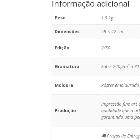
Informação adicional
Peso
1,8 kg
Dimensões
59 × 42 cm
Edição
2/50
Gramatura
Entre 240g/m² a 3
Moldura
Pôster emoldurado 
Impressão fine art
Produção
qualidade que a art
garantindo uma peç
🚚 Prazos de Entreg