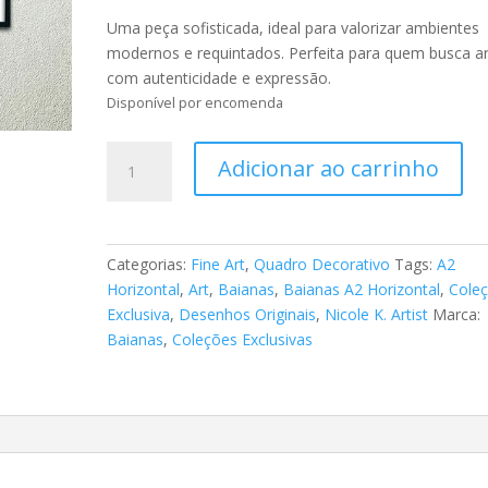
Uma peça sofisticada, ideal para valorizar ambientes
modernos e requintados. Perfeita para quem busca a
com autenticidade e expressão.
Disponível por encomenda
Fine
Adicionar ao carrinho
Art
Baianas
h018
quantidade
Categorias:
Fine Art
,
Quadro Decorativo
Tags:
A2
Horizontal
,
Art
,
Baianas
,
Baianas A2 Horizontal
,
Cole
Exclusiva
,
Desenhos Originais
,
Nicole K. Artist
Marca:
Baianas
,
Coleções Exclusivas