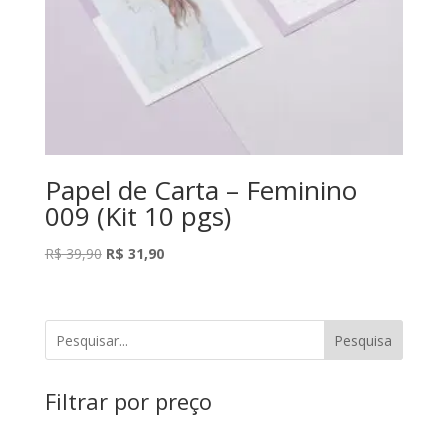
Papel de Carta – Feminino
009 (Kit 10 pgs)
O
O
R$
39,90
R$
31,90
preço
preço
original
atual
era:
é:
Pesquisa
R$ 39,90.
R$ 31,90.
Filtrar por preço