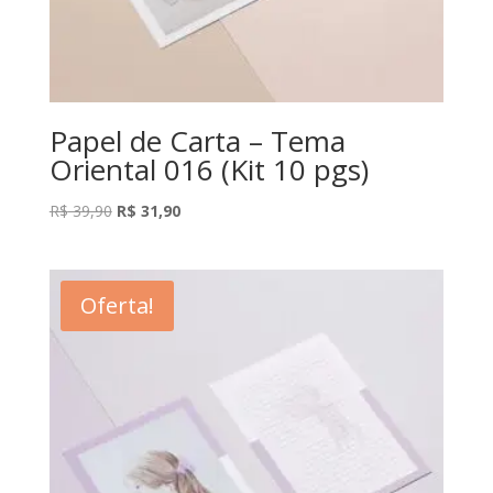
Papel de Carta – Tema
Oriental 016 (Kit 10 pgs)
O
O
R$
39,90
R$
31,90
preço
preço
original
atual
era:
é:
Oferta!
R$ 39,90.
R$ 31,90.