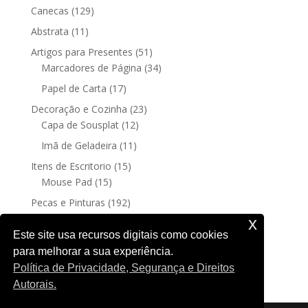
129
Canecas
129
produtos
11
Abstrata
11
produtos
51
Artigos para Presentes
51
produtos
34
Marcadores de Página
34
produtos
17
Papel de Carta
17
produtos
23
Decoração e Cozinha
23
12
produtos
Capa de Sousplat
12
produtos
11
Imã de Geladeira
11
produtos
15
Itens de Escritorio
15
15
produtos
Mouse Pad
15
produtos
192
Pecas e Pinturas
192
192
produtos
Fine Art
192
x
produtos
4
Posters sem moldura
4
Este site usa recursos digitais como cookies
produtos
para melhorar a sua experiência.
188
Quadro Decorativo
188
Política de Privacidade, Segurança e Direitos
produtos
Autorais.