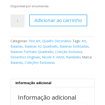
Disponível por encomenda
Fine
Adicionar ao carrinho
Art
Baianas
106
quantidade
Categorias:
Fine Art
,
Quadro Decorativo
Tags:
Art
,
Baianas
,
Baianas A2 Quadrado
,
Baianas Estilizadas
,
Baianas Formato Quadrado
,
Coleção Exclusiva
,
Desenhos Originais
,
Nicole K. Artist
,
Raridades
Marca:
Baianas
,
Coleções Exclusivas
Informação adicional
Informação adicional