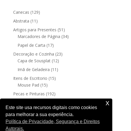
129
Canecas
129
produtos
11
Abstrata
11
produtos
51
Artigos para Presentes
51
produtos
34
Marcadores de Página
34
produtos
17
Papel de Carta
17
produtos
23
Decoração e Cozinha
23
12
produtos
Capa de Sousplat
12
produtos
11
Imã de Geladeira
11
produtos
15
Itens de Escritorio
15
15
produtos
Mouse Pad
15
produtos
192
Pecas e Pinturas
192
192
produtos
Fine Art
192
x
produtos
4
Posters sem moldura
4
Este site usa recursos digitais como cookies
produtos
para melhorar a sua experiência.
188
Quadro Decorativo
188
Política de Privacidade, Segurança e Direitos
produtos
Autorais.