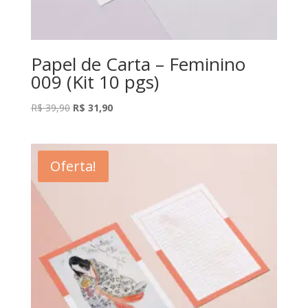
Papel de Carta – Feminino
009 (Kit 10 pgs)
O
O
R$
39,90
R$
31,90
preço
preço
original
atual
era:
é:
Oferta!
R$ 39,90.
R$ 31,90.