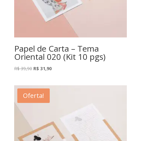
Papel de Carta – Tema
Oriental 020 (Kit 10 pgs)
O
O
R$
39,90
R$
31,90
preço
preço
original
atual
era:
é:
Oferta!
R$ 39,90.
R$ 31,90.