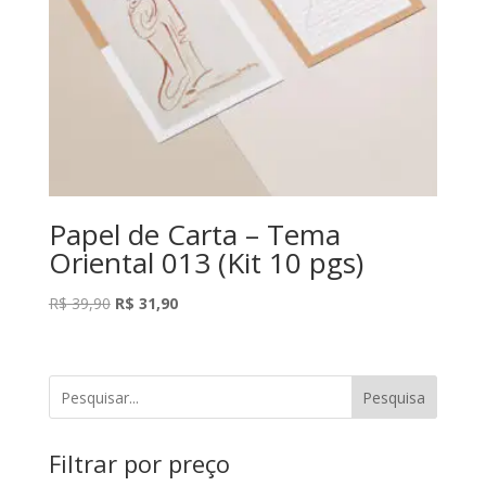
Papel de Carta – Tema
Oriental 013 (Kit 10 pgs)
O
O
R$
39,90
R$
31,90
preço
preço
original
atual
era:
é:
Pesquisa
R$ 39,90.
R$ 31,90.
Filtrar por preço