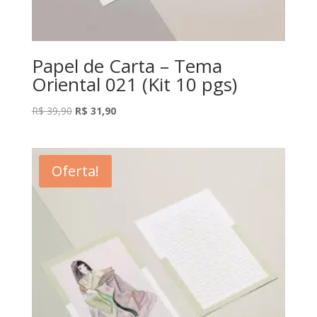
Papel de Carta – Tema
Oriental 021 (Kit 10 pgs)
O
O
R$
39,90
R$
31,90
preço
preço
original
atual
era:
é:
Oferta!
R$ 39,90.
R$ 31,90.