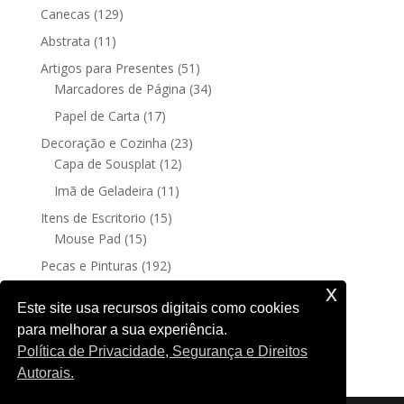
129
Canecas
129
produtos
11
Abstrata
11
produtos
51
Artigos para Presentes
51
produtos
34
Marcadores de Página
34
produtos
17
Papel de Carta
17
produtos
23
Decoração e Cozinha
23
12
produtos
Capa de Sousplat
12
produtos
11
Imã de Geladeira
11
produtos
15
Itens de Escritorio
15
15
produtos
Mouse Pad
15
produtos
192
Pecas e Pinturas
192
192
produtos
Fine Art
192
x
produtos
4
Posters sem moldura
4
Este site usa recursos digitais como cookies
produtos
para melhorar a sua experiência.
188
Quadro Decorativo
188
Política de Privacidade, Segurança e Direitos
produtos
Autorais.