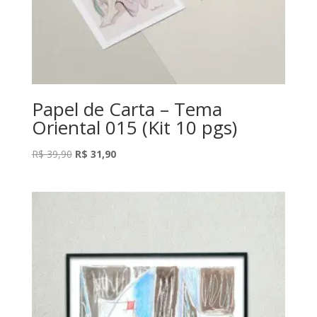
Papel de Carta – Tema
Oriental 015 (Kit 10 pgs)
O
O
R$
39,90
R$
31,90
preço
preço
original
atual
era:
é:
R$ 39,90.
R$ 31,90.