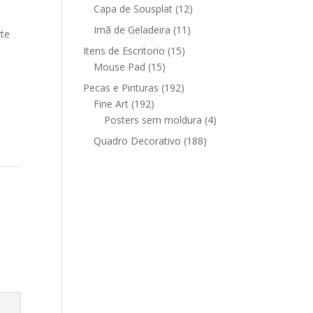
12
produtos
Capa de Sousplat
12
produtos
11
Imã de Geladeira
11
rte
produtos
15
Itens de Escritorio
15
15
produtos
Mouse Pad
15
produtos
192
Pecas e Pinturas
192
192
produtos
Fine Art
192
produtos
4
Posters sem moldura
4
produtos
188
Quadro Decorativo
188
produtos