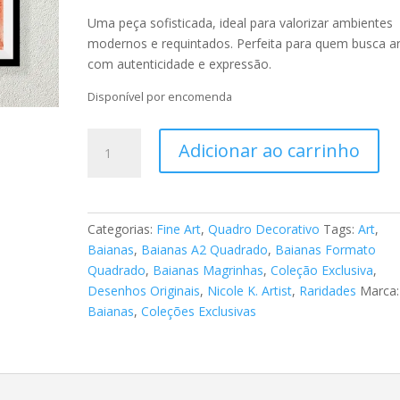
Uma peça sofisticada, ideal para valorizar ambientes
modernos e requintados. Perfeita para quem busca a
com autenticidade e expressão.
Disponível por encomenda
Fine
Adicionar ao carrinho
Art
Baianas
076
quantidade
Categorias:
Fine Art
,
Quadro Decorativo
Tags:
Art
,
Baianas
,
Baianas A2 Quadrado
,
Baianas Formato
Quadrado
,
Baianas Magrinhas
,
Coleção Exclusiva
,
Desenhos Originais
,
Nicole K. Artist
,
Raridades
Marca:
Baianas
,
Coleções Exclusivas