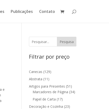
ões
Publicações
Contato
Pesquisa
Filtrar por preço
129
Canecas
129
produtos
11
Abstrata
11
produtos
51
Artigos para Presentes
51
a e
produtos
34
Marcadores de Página
34
m
produtos
17
Papel de Carta
17
a
produtos
23
Decoração e Cozinha
23