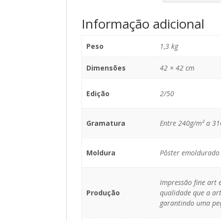
Informação adicional
Peso
1,3 kg
Dimensões
42 × 42 cm
Edição
2/50
Gramatura
Entre 240g/m² a 3
Moldura
Pôster emoldurado 
Impressão fine art
Produção
qualidade que a art
garantindo uma peç