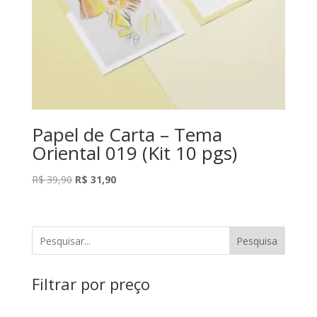
Papel de Carta – Tema
Oriental 019 (Kit 10 pgs)
O
O
R$
39,90
R$
31,90
preço
preço
original
atual
era:
é:
Pesquisa
R$ 39,90.
R$ 31,90.
Filtrar por preço