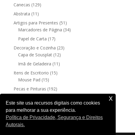
129
Canecas
129
produtos
11
Abstrata
11
produtos
51
Artigos para Presentes
51
produtos
34
Marcadores de Página
34
produtos
17
Papel de Carta
17
produtos
23
Decoração e Cozinha
23
12
produtos
Capa de Sousplat
12
produtos
11
Imã de Geladeira
11
produtos
15
Itens de Escritorio
15
15
produtos
Mouse Pad
15
produtos
192
Pecas e Pinturas
192
192
produtos
Fine Art
192
x
produtos
4
Posters sem moldura
4
Este site usa recursos digitais como cookies
produtos
para melhorar a sua experiência.
188
Quadro Decorativo
188
Política de Privacidade, Segurança e Direitos
produtos
Autorais.