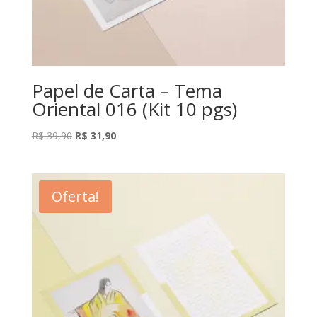
Papel de Carta – Tema
Oriental 016 (Kit 10 pgs)
O
O
R$
39,90
R$
31,90
preço
preço
original
atual
era:
é:
Oferta!
R$ 39,90.
R$ 31,90.