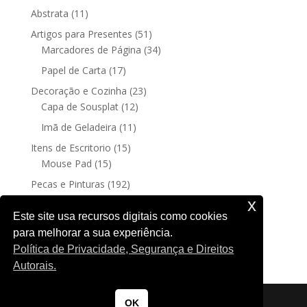
produtos
11
Abstrata
11
produtos
51
Artigos para Presentes
51
produtos
34
Marcadores de Página
34
produtos
17
Papel de Carta
17
produtos
23
Decoração e Cozinha
23
12
produtos
Capa de Sousplat
12
produtos
11
Imã de Geladeira
11
produtos
15
Itens de Escritorio
15
15
produtos
Mouse Pad
15
produtos
192
Pecas e Pinturas
192
192
produtos
Fine Art
192
x
produtos
4
Posters sem moldura
4
Este site usa recursos digitais como cookies
produtos
para melhorar a sua experiência.
188
Quadro Decorativo
188
Política de Privacidade, Segurança e Direitos
produtos
Autorais.
OK