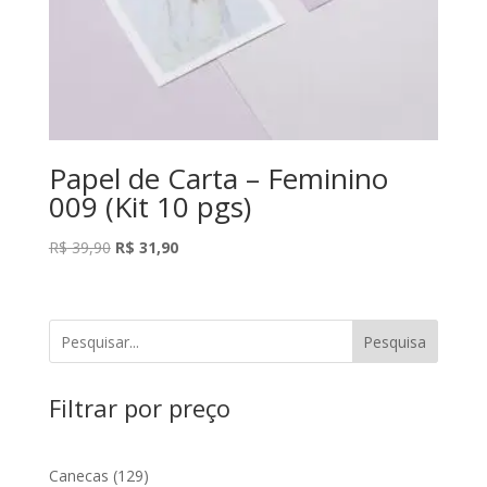
Papel de Carta – Feminino
009 (Kit 10 pgs)
O
O
R$
39,90
R$
31,90
preço
preço
original
atual
era:
é:
Pesquisa
R$ 39,90.
R$ 31,90.
Filtrar por preço
129
Canecas
129