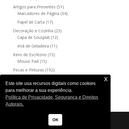
produtos
51
Artigos para Presentes
51
produtos
34
Marcadores de Página
34
produtos
17
Papel de Carta
17
produtos
23
Decoração e Cozinha
23
12
produtos
Capa de Sousplat
12
produtos
11
Imã de Geladeira
11
produtos
15
Itens de Escritorio
15
15
produtos
Mouse Pad
15
produtos
192
Pecas e Pinturas
192
192
produtos
Fine Art
192
x
produtos
4
Posters sem moldura
4
Este site usa recursos digitais como cookies
produtos
para melhorar a sua experiência.
188
Quadro Decorativo
188
Política de Privacidade, Segurança e Direitos
produtos
Autorais.
OK
Copyrights © 2025 by Nicole K. Todos os direitos reservados.