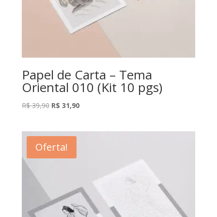
Papel de Carta – Tema
Oriental 010 (Kit 10 pgs)
O
O
R$
39,90
R$
31,90
preço
preço
original
atual
era:
é:
Oferta!
R$ 39,90.
R$ 31,90.