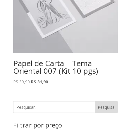
Papel de Carta – Tema
Oriental 007 (Kit 10 pgs)
O
O
R$
39,90
R$
31,90
preço
preço
original
atual
era:
é:
Pesquisa
R$ 39,90.
R$ 31,90.
Filtrar por preço