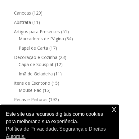
129
Canecas
129
produtos
11
Abstrata
11
produtos
51
Artigos para Presentes
51
produtos
34
Marcadores de Página
34
produtos
17
Papel de Carta
17
produtos
23
Decoração e Cozinha
23
12
produtos
Capa de Sousplat
12
produtos
11
Imã de Geladeira
11
produtos
15
Itens de Escritorio
15
15
produtos
Mouse Pad
15
produtos
192
Pecas e Pinturas
192
192
produtos
Fine Art
192
x
produtos
4
Posters sem moldura
4
Este site usa recursos digitais como cookies
produtos
para melhorar a sua experiência.
188
Quadro Decorativo
188
Política de Privacidade, Segurança e Direitos
produtos
Autorais.