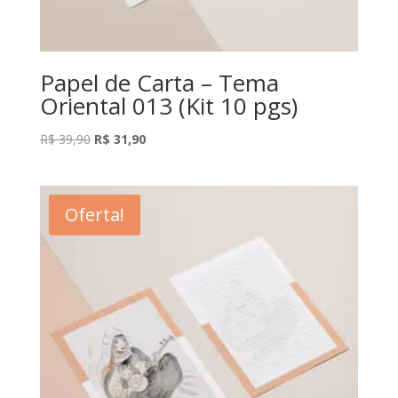
Papel de Carta – Tema
Oriental 013 (Kit 10 pgs)
O
O
R$
39,90
R$
31,90
preço
preço
original
atual
era:
é:
Oferta!
R$ 39,90.
R$ 31,90.