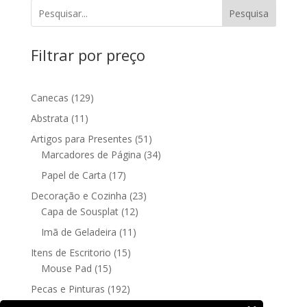
Pesquisa
Filtrar por preço
129
Canecas
129
produtos
11
Abstrata
11
produtos
51
Artigos para Presentes
51
produtos
34
Marcadores de Página
34
produtos
17
Papel de Carta
17
produtos
23
Decoração e Cozinha
23
12
produtos
Capa de Sousplat
12
produtos
11
Imã de Geladeira
11
produtos
15
Itens de Escritorio
15
15
produtos
Mouse Pad
15
produtos
192
Pecas e Pinturas
192
192
produtos
Fine Art
192