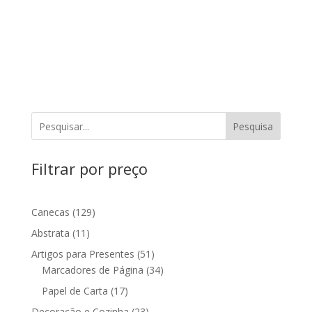
Pesquisa
Filtrar por preço
129
Canecas
129
produtos
11
Abstrata
11
produtos
51
Artigos para Presentes
51
produtos
34
Marcadores de Página
34
produtos
17
Papel de Carta
17
produtos
23
Decoração e Cozinha
23